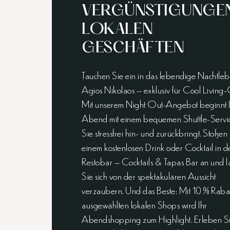
VERGÜNSTIGUNGEN
LOKALEN
GESCHÄFTEN
Tauchen Sie ein in das lebendige Nachtle
Agios Nikolaos – exklusiv für Cool Living
Mit unserem Night Out-Angebot beginnt 
Abend mit einem bequemen Shuttle-Servic
Sie stressfrei hin- und zurückbringt. Stoßen 
einem kostenlosen Drink oder Cocktail in 
Restobar – Cocktails & Tapas Bar an und l
Sie sich von der spektakulären Aussicht
verzaubern. Und das Beste: Mit 10 % Rabat
ausgewählten lokalen Shops wird Ihr
Abendshopping zum Highlight. Erleben S