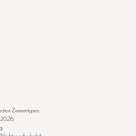
lection Zimmertypen.
n 2026.
g.
 Nächten erforderlich.