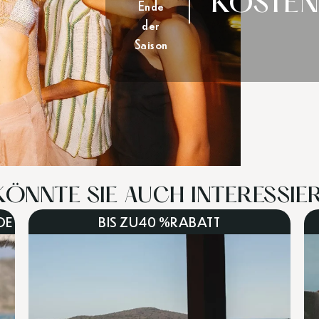
KOSTEN
Ende
der
Saison
KÖNNTE SIE AUCH INTERESSIERE
DE
BIS ZU
40 %
RABATT