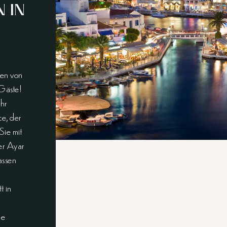
 IN
ben von
-Gäste!
Ihr
e, der
Sie mit
der Ayar
assen
t in
ie