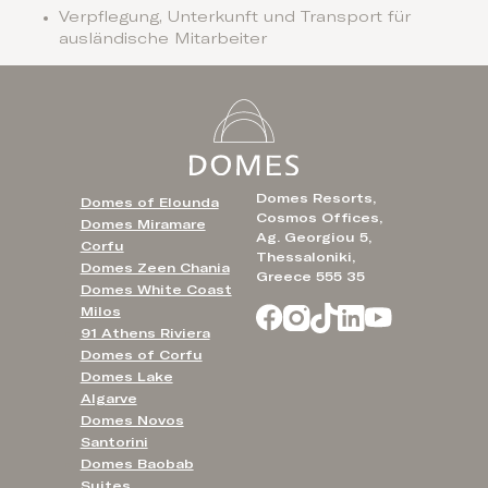
Verpflegung, Unterkunft und Transport für
ausländische Mitarbeiter
Domes Resorts,
Domes of Elounda
Cosmos Offices,
Domes Miramare
Ag. Georgiou 5,
Corfu
Thessaloniki,
Domes Zeen Chania
Greece 555 35
Domes White Coast
Milos
91 Athens Riviera
Domes of Corfu
Domes Lake
Algarve
Domes Novos
Santorini
Domes Baobab
Suites