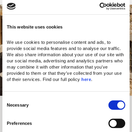
This website uses cookies
We use cookies to personalise content and ads, to 
provide social media features and to analyse our traffic. 
We also share information about your use of our site with 
our social media, advertising and analytics partners who 
may combine it with other information that you’ve 
provided to them or that they’ve collected from your use 
of their services. Find our full policy 
here
. 
Förderung der Lokalen Kultur
C
Necessary
o
n
Wir bringen unseren Gästen die lokale Kultur
näher und unterstützen die UNESCO-
s
Preferences
Weltkulturerbestätte Spinalonga sowie den
e
Nistplatz der unechten Karettschildkröten