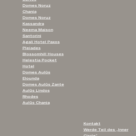
Domes Noruz
Chania
Domes Noruz
Kassandra
Neema Maison
Santorini
Agali Hotel Paxos
Pleiades
Blossomhill Houses
Helestia Pocket
Hotel
Domes Aulūs
Elounda
Domes Aulūs Zante
Aulūs Lindos
Rhodes
Aulūs Chania
Kontakt
Werde Teil des „Inner
Circle“