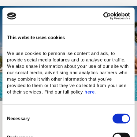
This website uses cookies
We use cookies to personalise content and ads, to 
provide social media features and to analyse our traffic. 
We also share information about your use of our site with 
our social media, advertising and analytics partners who 
may combine it with other information that you’ve 
provided to them or that they’ve collected from your use 
of their services. Find our full policy 
here
. 
Domes Noruz Kassandra
C
Necessary
Dieses luxuriöse Resort in Chalkidiki ist die perfekte
o
Adresse für anspruchsvolle Reisende, die das
n
internationale Day- und Nightlife in exklusivem
s
Ambiente genießen möchten. Direkt am Meer