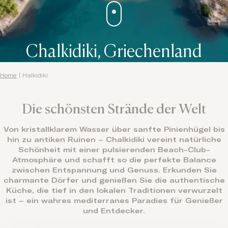
Chalkidiki, Griechenland
Home
|
Halkidiki
Die schönsten Strände der Welt
Von kristallklarem Wasser über sanfte Pinienhügel bis
hin zu antiken Ruinen – Chalkidiki vereint natürliche
Schönheit mit einer pulsierenden Beach-Club-
Atmosphäre und schafft so die perfekte Balance
zwischen Entspannung und Genuss. Erkunden Sie
charmante Dörfer und genießen Sie die authentische
Küche, die tief in den lokalen Traditionen verwurzelt
ist – ein wahres mediterranes Paradies für Genießer
und Entdecker.