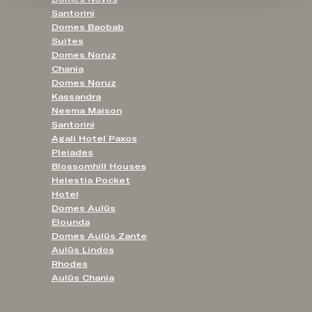
Santorini
Domes Baobab
Suites
Domes Noruz
Chania
Domes Noruz
Kassandra
Neema Maison
Santorini
Agali Hotel Paxos
Pleiades
Blossomhill Houses
Helestia Pocket
Hotel
Domes Aulūs
Elounda
Domes Aulūs Zante
Aulūs Lindos
Rhodes
Aulūs Chania