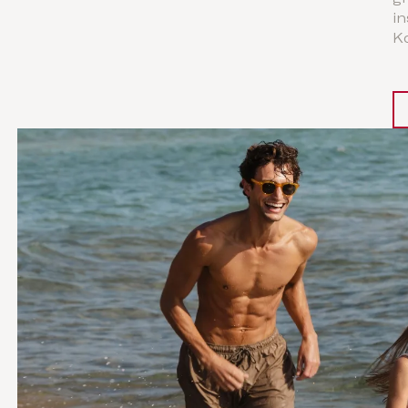
in
Ko