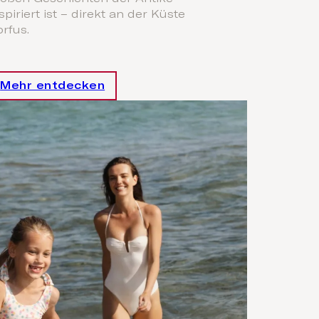
spiriert ist – direkt an der Küste
rfus.
Mehr entdecken