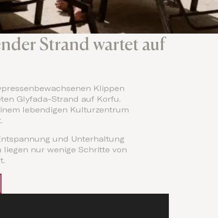
ender Strand wartet auf
 Zypressenbewachsenen Klippen
ten Glyfada-Strand auf Korfu.
einem lebendigen Kulturzentrum
.
 Entspannung und Unterhaltung
n liegen nur wenige Schritte von
t.