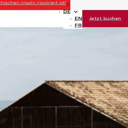
schen Inseln inspiriert ist!
DE
EN
Jetzt buchen
FR