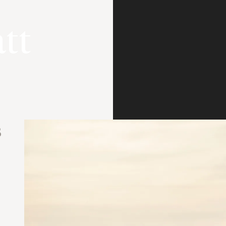
tt
s
b