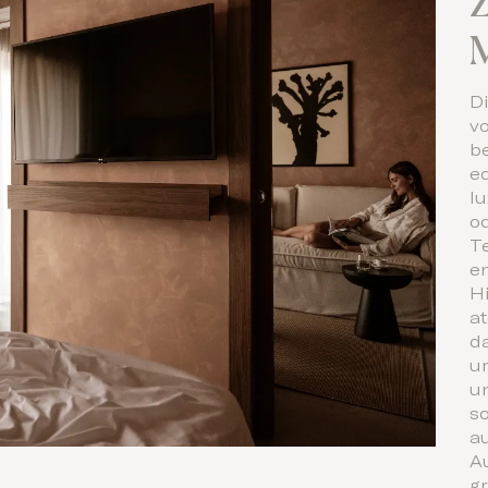
Z
Di
v
b
e
l
o
T
e
H
a
d
u
u
so
a
A
g