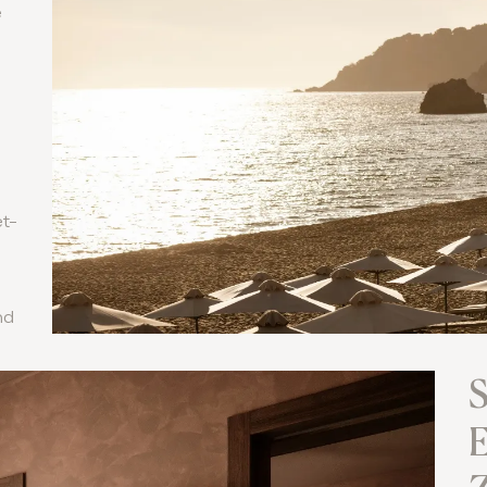
e
i
t-
s
nd
S