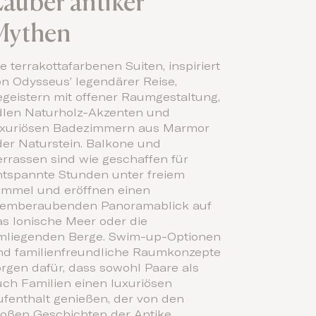
auber antiker
Mythen
e terrakottafarbenen Suiten, inspiriert
on Odysseus’ legendärer Reise,
egeistern mit offener Raumgestaltung,
dlen Naturholz-Akzenten und
uxuriösen Badezimmern aus Marmor
der Naturstein. Balkone und
errassen sind wie geschaffen für
ntspannte Stunden unter freiem
immel und eröffnen einen
temberaubenden Panoramablick auf
as Ionische Meer oder die
mliegenden Berge. Swim-up-Optionen
nd familienfreundliche Raumkonzepte
rgen dafür, dass sowohl Paare als
uch Familien einen luxuriösen
ufenthalt genießen, der von den
roßen Geschichten der Antike