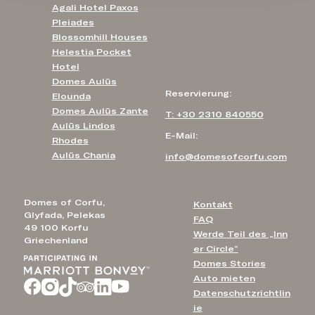
Agali Hotel Paxos
Pleiades
Blossomhill Houses
Helestia Pocket
Hotel
Domes Aulūs
Reservierung:
Elounda
Domes Aulūs Zante
T: +30 2310 840550
Aulūs Lindos
E-Mail:
Rhodes
Aulūs Chania
info@domesofcorfu.com
Domes of Corfu,
Kontakt
Glyfada, Pelekas
FAQ
49 100 Korfu
Werde Teil des „Inn
Griechenland
er Circle“
Domes Stories
Auto mieten
Datenschutzrichtlin
ie