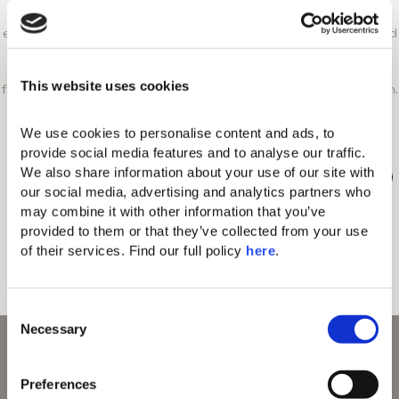
Nutzen Sie Ihre Zeit auf Korfu optimal und tauchen Sie
ein in die faszinierende Welt von Mythos, Geschichte und
Kultur. Unsere maßgeschneiderten Erlebnisse und
exklusiven Touren ermöglichen es Ihnen, diese
This website uses cookies
faszinierenden Facetten der Insel hautnah zu entdecken.
We use cookies to personalise content and ads, to 
provide social media features and to analyse our traffic. 
We also share information about your use of our site with 
Wein - und Olivenölverkostung
Inselhopping-Tour
our social media, advertising and analytics partners who 
Thematische Stadtrundgänge auf Korfu
may combine it with other information that you’ve 
provided to them or that they’ve collected from your use 
of their services. Find our full policy 
here
. 
Entdecken Sie Korfiotische Beauty-Marken
Keramik-Workshops
C
Necessary
o
n
s
Preferences
e