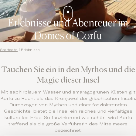
Erlebnisse und Abenteuer im
Domes of Corfu
Startseite
|
Erlebnisse
Tauchen Sie ein in den Mythos und die
Magie dieser Insel
Mit saphirblauem Wasser und smaragdgrünen Küsten gilt
Korfu zu Recht als das Kronjuwel der griechischen Inseln.
Durchzogen von Mythen und einer faszinierenden
Geschichte, bietet die Insel ein reiches und vielfältiges
kulturelles Erbe. So faszinierend wie schön, wird Korfu
treffend als die große Verführerin des Mittelmeers
bezeichnet.