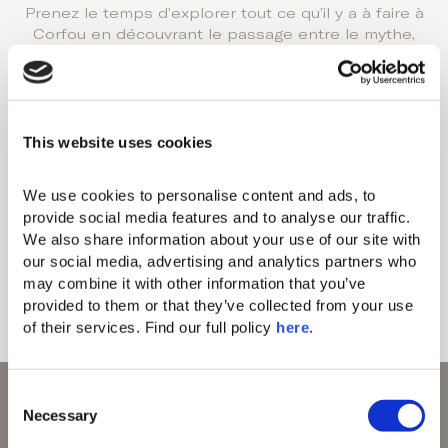
Prenez le temps d’explorer tout ce qu’il y a à faire à
Corfou en découvrant le passage entre le mythe,
l’histoire et la culture grâce à notre sélection d’activités
sur mesure et d’excursions extraordinaires à Corfou.
This website uses cookies
Dégustation de vins et d'huile d'olive
We use cookies to personalise content and ads, to 
Tour Island Hopping
provide social media features and to analyse our traffic. 
We also share information about your use of our site with 
Randonnées thématiques à Corfou
our social media, advertising and analytics partners who 
may combine it with other information that you’ve 
Visites d'une marque de cosmétiques corfiote
provided to them or that they’ve collected from your use 
of their services. Find our full policy 
here
. 
Ateliers céramique
C
Necessary
o
n