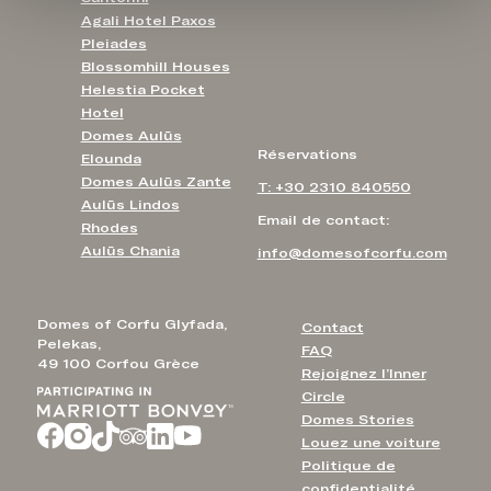
Agali Hotel Paxos
Pleiades
Blossomhill Houses
Helestia Pocket
Hotel
Domes Aulūs
Réservations
Elounda
Domes Aulūs Zante
T: +30 2310 840550
Aulūs Lindos
Email de contact:
Rhodes
Aulūs Chania
info@domesofcorfu.com
Domes of Corfu Glyfada,
Contact
Pelekas,
FAQ
49 100 Corfou Grèce
Rejoignez l’Inner
Circle
Domes Stories
Louez une voiture
Politique de
confidentialité