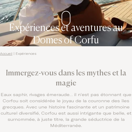
Expériences et aventures au
Domes of Corfu
Accueil
|
Expériences
Immergez-vous dans les mythes et la
magie
Eaux saphir, rivages émeraude… il n’est pas étonnant que
Corfou soit considérée le joyau de la couronne des îles
grecques. Avec une histoire fascinante et un patrimoine
culturel diversifié, Corfou est aussi intrigante que belle, et
surnommée, à juste titre, la grande séductrice de la
Méditerranée.