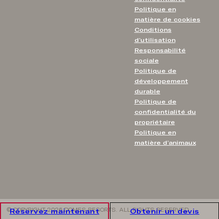
Politique en
matière de cookies
Conditions
d’utilisation
Responsabilité
sociale
Politique de
développement
durable
Politique de
confidentialité du
propriétaire
Politique en
matière d’animaux
© COPYRIGHT 2026 DOMES RESORTS. ALL RIGHTS RESERVED
Réservez maintenant
Obtenir un devis