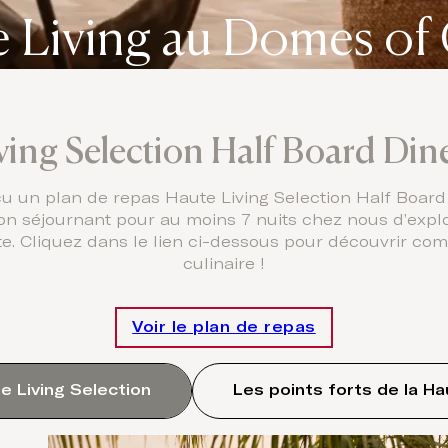
 Living au Domes of
ving Selection Half Board Di
 un plan de repas Haute Living Selection Half Board
tion séjournant pour au moins 7 nuits chez nous d’expl
rte. Cliquez dans le lien ci-dessous pour découvrir c
culinaire !
Voir le plan de repas
e Living Selection
Les points forts de la Ha