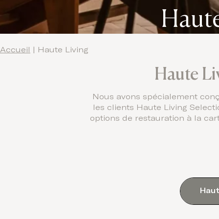
Haute
Accueil
|
Haute Living
Haute Li
Nous avons spécialement conçu
les clients Haute Living Selec
options de restauration à la ca
Haut