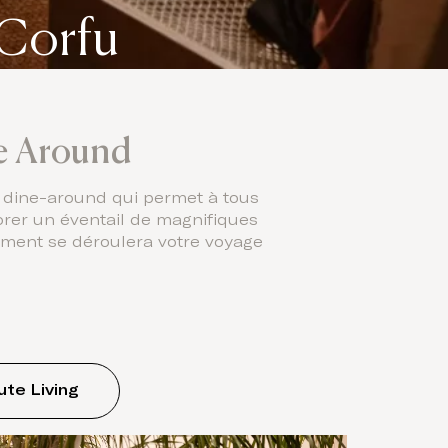
 Corfu
ne Around
 dine-around qui permet à tous
orer un éventail de magnifiques
omment se déroulera votre voyage
ute Living