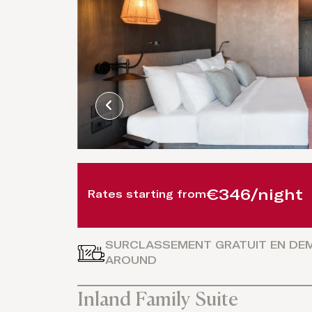
/
€346/night
Rates starting from
NE
SURCLASSEMENT GRATUIT EN DEM
AROUND
Inland Family Suite