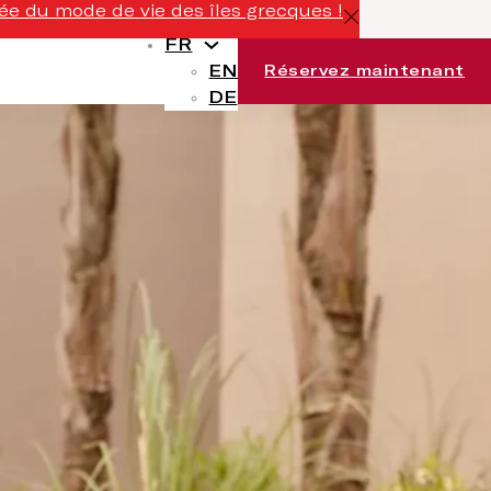
ée du mode de vie des îles grecques !
FR
EN
Réservez maintenant
DE