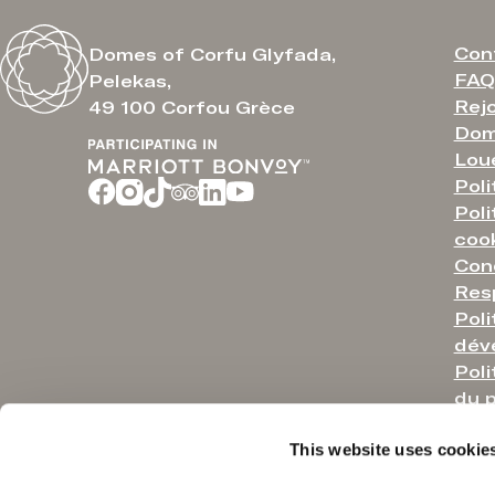
Con
Domes of Corfu Glyfada,
FAQ
Pelekas,
Rejo
49 100 Corfou Grèce
Dom
Lou
Poli
Poli
coo
Cond
Resp
Poli
dév
Poli
du p
Poli
This website uses cookie
d’a