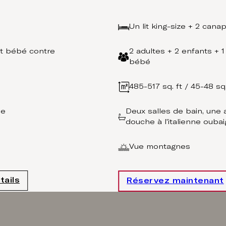
Un lit king-size + 2 cana
lit bébé contre
2 adultes + 2 enfants + 1
bébé
485-517 sq. ft / 45-48 sq
ne
Deux salles de bain, une 
douche à l'italienne oubai
Vue montagnes
tails
Réservez maintenant