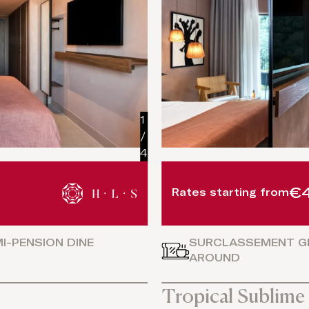
1
/
4
€4
Rates starting from
I-PENSION DINE
SURCLASSEMENT GR
AROUND
Tropical Sublime 