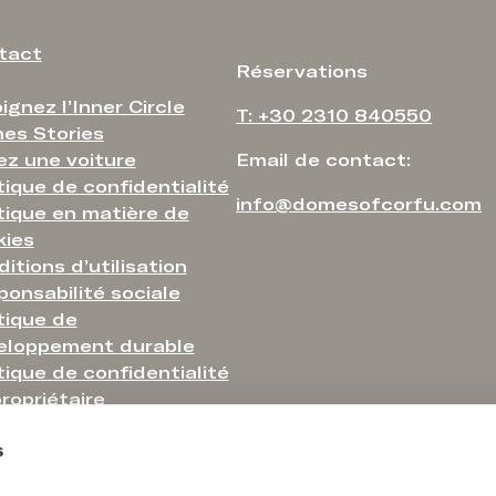
tact
Réservations
ignez l’Inner Circle
T: +30 2310 840550
es Stories
ez une voiture
Email de contact:
tique de confidentialité
info@domesofcorfu.com
tique en matière de
kies
itions d’utilisation
onsabilité sociale
tique de
eloppement durable
tique de confidentialité
ropriétaire
tique en matière
s
nimaux