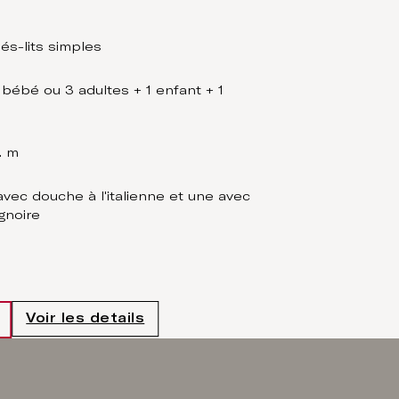
pés-lits simples
Un lit ki
 bébé ou 3 adultes + 1 enfant + 1
2 adulte
bébé
. m
540 sq. f
avec douche à l'italienne et une avec
Deux sal
gnoire
Vue sur 
Voir les details
Réserve