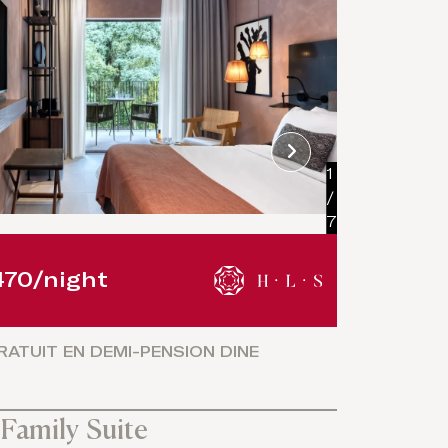
1
/
7
70/night
Rates st
ATUIT EN DEMI-PENSION DINE
SURC
AROU
Family Suite
Sapphir