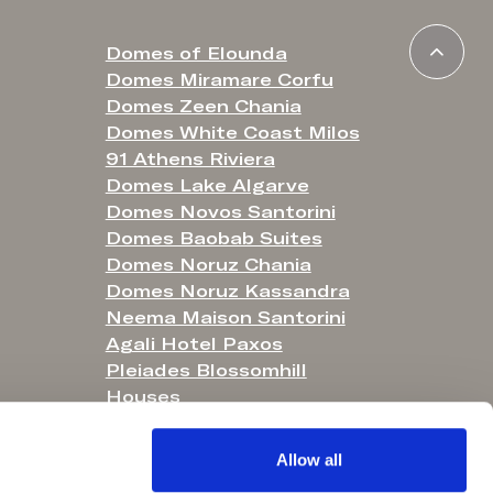
Domes of Elounda
Domes Miramare Corfu
Domes Zeen Chania
Domes White Coast Milos
91 Athens Riviera
Domes Lake Algarve
Domes Novos Santorini
Domes Baobab Suites
Domes Noruz Chania
Domes Noruz Kassandra
Neema Maison Santorini
Agali Hotel Paxos
Pleiades Blossomhill
Houses
Helestia Pocket Hotel
Domes Aulūs Elounda
Allow all
Domes Aulūs Zante