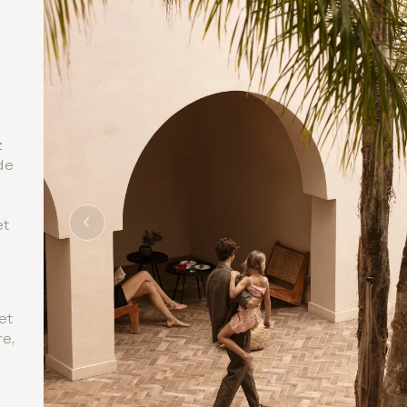
m
z
de
et
et
re,