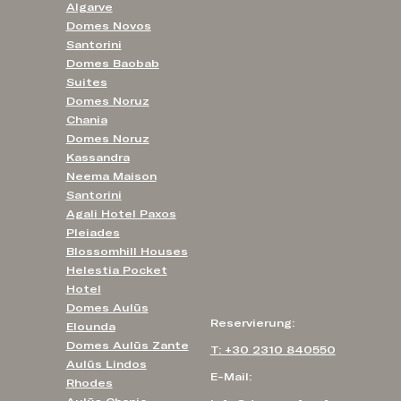
Algarve
Domes Novos
Santorini
Domes Baobab
Suites
Domes Noruz
Chania
Domes Noruz
Kassandra
Neema Maison
Santorini
Agali Hotel Paxos
Pleiades
Blossomhill Houses
Helestia Pocket
Hotel
Domes Aulūs
Reservierung:
Elounda
Domes Aulūs Zante
T: +30 2310 840550
Aulūs Lindos
E-Mail:
Rhodes