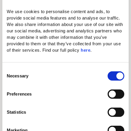
We use cookies to personalise content and ads, to 
provide social media features and to analyse our traffic. 
We also share information about your use of our site with 
our social media, advertising and analytics partners who 
may combine it with other information that you’ve 
provided to them or that they’ve collected from your use 
of their services. Find our full policy 
here
. 
C
Necessary
o
n
s
Preferences
e
Ich wurde informiert und stimme der
Verarbeitung personenbezogener Daten gemäß
n
den
Datenschutzbestimmungen zu
.
t
Statistics
S
e
Senden
Marketing