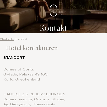
Kontakt
Startseite
|
Kontakt
Hotel kontaktieren
STANDORT
Domes of Corfu,
Glyfada, Pelekas 49 100,
Korfu, Griechenland
HAUPTSITZ & RESERVIERUNGEN
Domes Resorts, Cosmos Offices,
Ag. Georgiou 5, Thessaloniki,