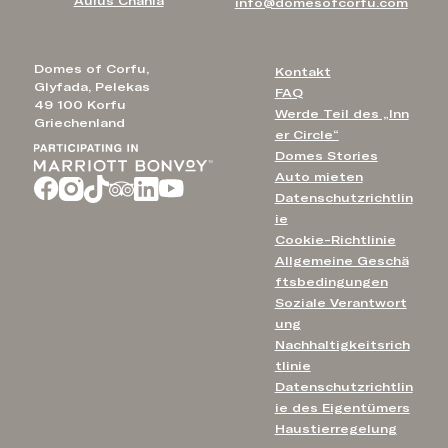
Aulūs Chania
info@domesofcorfu.com
Domes of Corfu,
Kontakt
Glyfada, Pelekas
FAQ
49 100 Korfu
Werde Teil des „Inn
Griechenland
er Circle“
Domes Stories
Auto mieten
Datenschutzrichtlin
ie
Cookie-Richtlinie
Allgemeine Geschä
ftsbedingungen
Soziale Verantwort
ung
Nachhaltigkeitsrich
tlinie
Datenschutzrichtlin
ie des Eigentümers
Haustierregelung