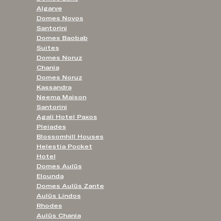
Algarve
Domes Novos
Santorini
Domes Baobab
Suites
Domes Noruz
Chania
Domes Noruz
Kassandra
Neema Maison
Santorini
Agali Hotel Paxos
Pleiades
Blossomhill Houses
Helestia Pocket
Hotel
Domes Aulūs
Elounda
Domes Aulūs Zante
Aulūs Lindos
Rhodes
Aulūs Chania