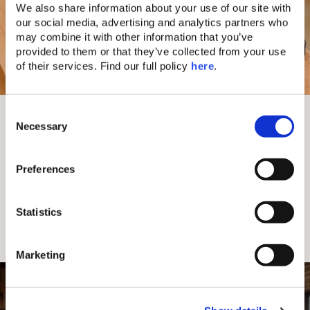
We also share information about your use of our site with 
our social media, advertising and analytics partners who 
may combine it with other information that you’ve 
provided to them or that they’ve collected from your use 
of their services. Find our full policy 
here
. 
Einzigartige Sommerauswahl
C
Necessary
o
Erleben Sie Selbstfürsorge und Erneuerung mit
n
einem neuen Look, während Sie die Elemente der
s
griechischen Kultur und Lebensart durch Mode und
Preferences
eine einzigartige Sommerauswahl für sich
e
entdecken. Handgefertigt aus rein biologischer
n
Baumwolle, herrlich weicher Seide und duftendem
t
Statistics
Leinen – heben Sie sich mit leichter, fließender
S
Resort-Mode ab, die ideal ist, um die mediterrane
e
Brise zu genießen.
Marketing
l
e
c