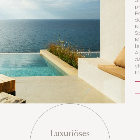
u
p
P
d
Ku
S
M
l
A
d
e
In
Luxuriöses