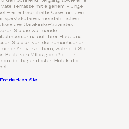
nd den Sonnenuntergang sowie eine
rivate Terrasse mit eigenem Plunge
ool – eine traumhafte Oase inmitten
er spektakulären, mondähnlichen
lisse des Sarakiniko-Strandes.
püren Sie die wärmende
ittelmeersonne auf Ihrer Haut und
assen Sie sich von der romantischen
tmosphäre verzaubern, während Sie
as Beste von Milos genießen – in
inem der begehrtesten Hotels der
sel.
Entdecken Sie