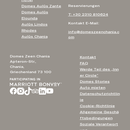
Hotel
Reservierungen
Domes Aulūs Zante
Domes Aulūs
T: +30 2310 810624
Elounda
Kontakt E-Mail:
Aulūs Lindos
Rhodes
info@domeszeenchania.c
Aulūs Chania
om
Domes Zeen Chania
Kontakt
Apteron-Str.,
FAQ
Chania,
Werde Teil des „Inn
Griechenland 73 100
er Circle“
Domes Stories
Auto mieten
Datenschutzrichtlin
ie
Cookie-Richtlinie
Allgemeine Geschä
ftsbedingungen
Soziale Verantwort