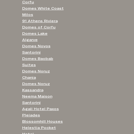
Corfu
Domes White Coast
Milos
91 Athens Riviera
Domes of Corfu
Domes Lake
Algarve
Domes Novos
Santorini
Domes Baobab
Suites
Domes Noruz
Chania
Domes Noruz
Kassandra
Neema Maison
Santorini
Agali Hotel Paxos
Pleiades
Blossomhill Houses
Helestia Pocket