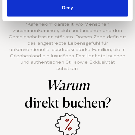
traditionellen griechischen Dorfes angeordnet und
Deny
um eine zentrale Agora angeordnet – ein Ort der
Begegnung, der eine Hommage an das
“Kafeneion” darstellt, wo Menschen
zusammenkommen, sich austauschen und den
Gemeinschaftssinn stärken. Domes Zeen definiert
das angestrebte Lebensgefühl für
unkonventionelle, ausdrucksstarke Familien, die in
Griechenland ein luxuriöses Familienhotel suchen
und authentischen Stil sowie Exklusivität
schätzen.
Warum
direkt buchen?