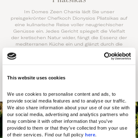
Im Domes Zeen Chania lädt Sie unser
preisgekrönter Chefkoch Dionysios Pliatsikas auf
eine kulinarische Reise voller neugriechischer
Genüsse ein. Jedes Gericht spiegelt die Vielfalt
der kretischen Natur wider, fängt die Essenz der
mediterranen Küche ein und glänzt durch die
kreative Handschrift des Chefkochs.
Begeben Sie sich auf eine kulinarische
Entdeckungsreise, veredelt durch eine erlesene
Auswahl der besten Weine Griechenlands. Unsere
This website uses cookies
Küche vereint auf beeindruckende Weise
kulinarische Traditionen mit kreativer Exzellenz –
We use cookies to personalise content and ads, to 
ein wahres Fest für die Sinne.
provide social media features and to analyse our traffic. 
We also share information about your use of our site with 
our social media, advertising and analytics partners who 
may combine it with other information that you’ve 
provided to them or that they’ve collected from your use 
of their services. Find our full policy 
here
. 