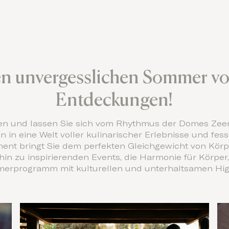
en unvergesslichen Sommer vo
Entdeckungen!
alen und lassen Sie sich vom Rhythmus der Domes Ze
n in eine Welt voller kulinarischer Erlebnisse und fes
ent bringt Sie dem perfekten Gleichgewicht von Körpe
hin zu inspirierenden Events, die Harmonie für Körper
merprogramm mit kulturellen und unterhaltsamen Highl