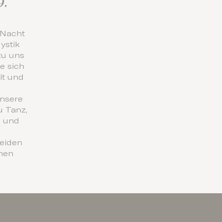
9.
 Nacht
ystik
zu uns
e sich
it und
unsere
 Tanz,
n und
eiden
chen