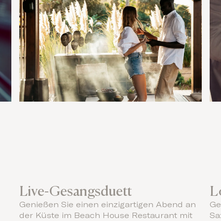
Live-Gesangsduett
L
Genießen Sie einen einzigartigen Abend an
Ge
der Küste im Beach House Restaurant mit
Sa