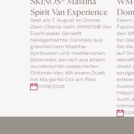
SKINOS® Mastiha
WM-
Spirit Van Experience
Dom
Seid am 7. August im Domes
Feiern
Zeen Chania beim SKINOS® Van
Faszin
Event dabei. Genießt
den W
handgemachte Cocktails aus
für Gäs
griechischem Mastiha-
Sie di
Spirituosen und mediterranen
auf Gr
Botanicals, serviert aus einem
lebhaf
wunderschön restaurierten
direkt
Oldtimer-Van. Mit einem Duett
einzig
mit Margarita Cox am Pool.
erlese
Auswah
07/08/2026
Häppch
Auch d
mitma
11/