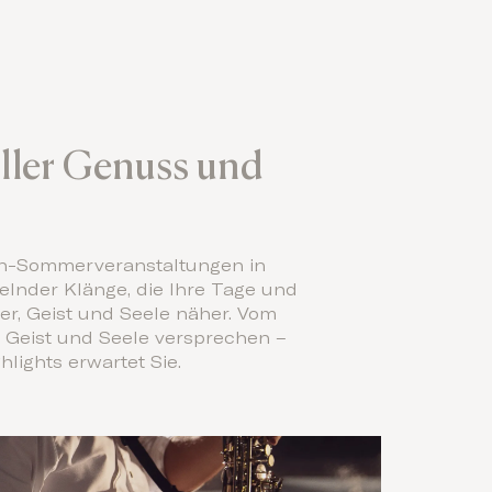
ller Genuss und
en-Sommerveranstaltungen in
selnder Klänge, die Ihre Tage und
r, Geist und Seele näher. Vom
, Geist und Seele versprechen –
ights erwartet Sie.