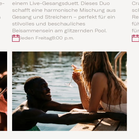
e-
einem Live-Gesangsduett. Dieses Duo
Cr
schafft eine harmonische Mischung aus
sc
n
Gesang und Streichern – perfekt für ein
Re
stilvolles und beschauliches
fü
Beisammensein am glitzernden Pool.
fü
Jeden Freitag
8:00 p.m.