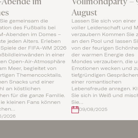
Abende im
Vollmondparty – 
es
August
 Sie gemeinsam die
Lassen Sie sich von einer
ation des Fußballs bei
voller Leidenschaft und M
M-Abenden im Domes –
verzaubern Kommen Sie 
te jeden Alters. Erleben
an den Pool und lassen Si
e Spiele der FIFA-WM 2026
von der feurigen Schönhe
oßbildleinwänden in einer
der warmen Energie des
ten Open-Air-Atmosphäre
Mondes verzaubern, die 
 am Meer, begleitet von
Emotionen wecken und zu
artigen Themencocktails,
tiefgründigen Gespräche
nen Snacks und einer
einer romantischen
l an köstlichen
Lebensfreude anregen. Kl
en für die ganze Familie.
Sie sich in Weiß und mis
ie kleinen Fans können
Sie…
chen…
09/08/2025
06/2026