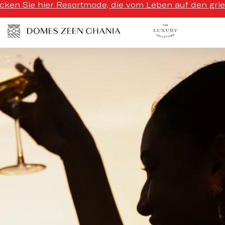
ecken Sie hier Resortmode, die vom Leben auf den griech