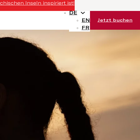
ischen Inseln inspiriert ist!
DE
EN
Jetzt buchen
FR