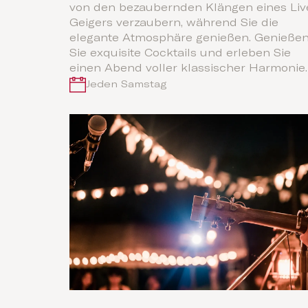
von den bezaubernden Klängen eines Liv
Geigers verzaubern, während Sie die
elegante Atmosphäre genießen. Genieße
Sie exquisite Cocktails und erleben Sie
einen Abend voller klassischer Harmonie.
Jeden Samstag