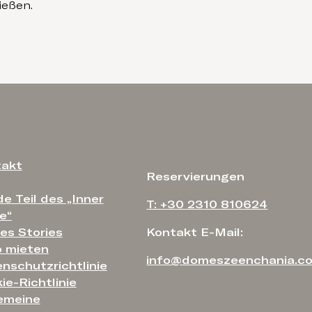
ießen.
takt
Reservierungen
e Teil des „Inner
T: +30 2310 810624
le“
s Stories
Kontakt E-Mail:
 mieten
info@domeszeenchania.c
nschutzrichtlinie
ie-Richtlinie
emeine