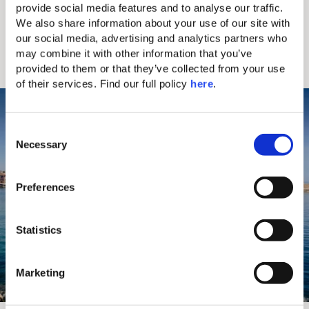
provide social media features and to analyse our traffic. 
Biolea und erleben Sie das nachhaltige, selten
We also share information about your use of our site with 
gewordene Steinmühlenverfahren zur Herstellung
our social media, advertising and analytics partners who 
von Bio-Olivenöl. Abgerundet wird die Führung
may combine it with other information that you’ve 
durch eine Verkostung erlesener, harmonisch
provided to them or that they’ve collected from your use 
abgestimmter Mischungen.
of their services. Find our full policy 
here
. 
C
Necessary
o
n
s
Preferences
e
n
t
Statistics
S
e
Marketing
l
e