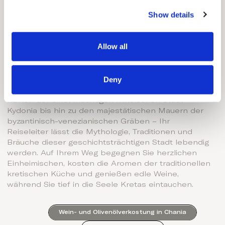
Entdecken Sie Ihr Reiseziel:
c
Show details
t
Stadtrundgänge durch die Altstadt
i
von Chania
o
Allow all
n
Entdecken Sie die geheimen Ecken und
historischen Schätze der Stadt, während Sie durch
Deny
die verwinkelten Steingassen schlendern. Vom
idyllischen venezianischen Hafen über die antiken
Ruinen der einst mächtigen minoischen Stadt
Kydonia bis hin zu den majestätischen Mauern der
byzantinisch-venezianischen Gräben – Ihr
Reiseleiter lässt die Mythologie, Traditionen und
Bräuche dieser geschichtsträchtigen Stadt lebendig
werden. Auf Ihrem Weg begegnen Sie herzlichen
Einheimischen, kosten die Aromen der traditionellen
kretischen Küche und genießen edle Weine,
während Sie tief in die Seele Kretas eintauchen.
Wein- und Olivenölverkostung in Chania