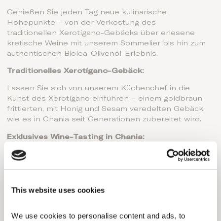
Genießen Sie jeden Tag neue kulinarische
Höhepunkte – von der Verkostung des
traditionellen Xerotígano-Gebäcks über erlesene
kretische Weine mit unserem Sommelier bis hin zum
authentischen Biolea-Olivenöl-Erlebnis.
Traditionelles Xerotígano-Gebäck:
Lassen Sie sich von unserem Küchenchef in die
Kunst des Xerotígano einführen – einem goldbraun
frittierten, mit Honig und Sesam veredelten Gebäck,
wie es in Chania seit Generationen zubereitet wird.
Exklusives Wine-Tasting in Chania:
Begeben Sie sich auf eine Entdeckungsreise durch
die Welt der kretischen Weine – von ihren
mythologischen Wurzeln über die einheimischen
Rebsorten bis hin zu den Einflüssen der Minoer.
This website uses cookies
Das Biolea-Olivenöl-Erlebnis:
We use cookies to personalise content and ads, to 
Besuchen Sie das traditionsreiche Familiengut