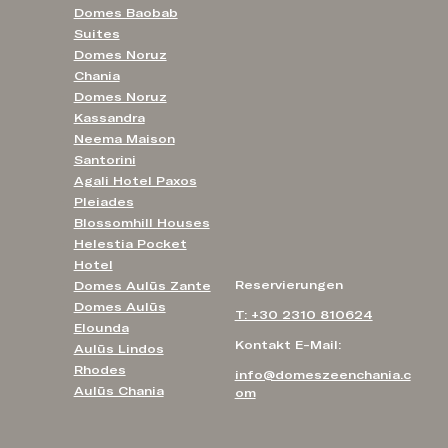
Domes Baobab
Suites
Domes Noruz
Chania
Domes Noruz
Kassandra
Neema Maison
Santorini
Agali Hotel Paxos
Pleiades
Blossomhill Houses
Helestia Pocket
Hotel
Reservierungen
Domes Aulūs Zante
Domes Aulūs
T: +30 2310 810624
Elounda
Kontakt E-Mail:
Aulūs Lindos
Rhodes
info@domeszeenchania.c
Aulūs Chania
om