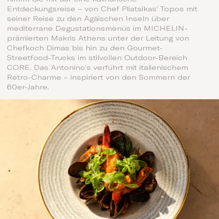
Entdeckungsreise – von Chef Pliatsikas’ Topos mit
seiner Reise zu den Ägäischen Inseln über
mediterrane Degustationsmenüs im MICHELIN-
prämierten Makris Athens unter der Leitung von
Chefkoch Dimas bis hin zu den Gourmet-
Streetfood-Trucks im stilvollen Outdoor-Bereich
CORE. Das Antonino’s verführt mit italienischem
Retro-Charme – inspiriert von den Sommern der
60er-Jahre.