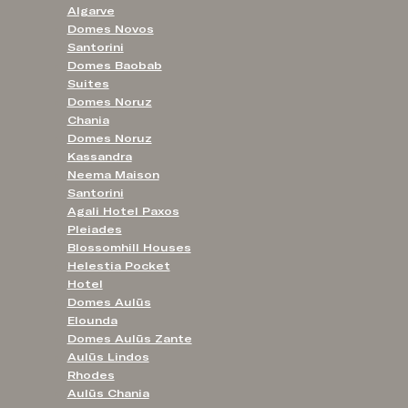
Algarve
Domes Novos
Santorini
Domes Baobab
Suites
Domes Noruz
Chania
Domes Noruz
Kassandra
Neema Maison
Santorini
Agali Hotel Paxos
Pleiades
Blossomhill Houses
Helestia Pocket
Hotel
Domes Aulūs
Elounda
Domes Aulūs Zante
Aulūs Lindos
Rhodes
Aulūs Chania