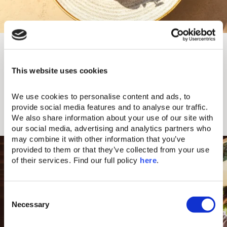
Erlesene Zutaten aus der Region
Im Einklang mit unseren Werten – Nachhaltigkeit,
This website uses cookies
Authentizität und Wertschätzung für die Natur –
arbeiten wir eng mit lokalen Bauern, Fischern und
handwerklichen Erzeugern zusammen. Daraus
We use cookies to personalise content and ads, to 
entstehen außergewöhnliche Gerichte, zubereitet
provide social media features and to analyse our traffic. 
mit Hingabe, Kreativität und den erlesensten
We also share information about your use of our site with 
Produkten aus Land und Meer.
our social media, advertising and analytics partners who 
may combine it with other information that you’ve 
provided to them or that they’ve collected from your use 
of their services. Find our full policy 
here
. 
C
Necessary
o
n