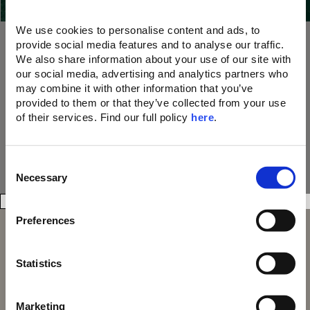
10% Ermäßigung auf Speisen, Getränke und
Spa-Behandlungen
We use cookies to personalise content and ads, to 
Ein unvergessliches Abschiedsgeschenk
Ein einzigartiges Willkommensgeschenk bei der
provide social media features and to analyse our traffic. 
Ankunft
We also share information about your use of our site with 
our social media, advertising and analytics partners who 
Jetzt teilnehmen
may combine it with other information that you’ve 
provided to them or that they’ve collected from your use 
of their services. Find our full policy 
here
. 
C
Necessary
o
n
s
Preferences
e
n
t
Statistics
S
Domes Resorts,
e
Domes of Elounda
Marketing
Cosmos Offices,
Domes Miramare