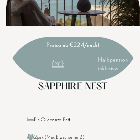
Preise ab €224/nacht
Halbpension
inklusive
SAPPHIRE NEST
Ein Queensize-Bett
2pax (Max Erwachsene: 2)