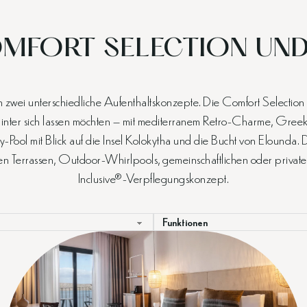
MFORT SELECTION UND
zwei unterschiedliche Aufenthaltskonzepte. Die Comfort Selection m
nter sich lassen möchten – mit mediterranem Retro-Charme, Greek-
ty-Pool mit Blick auf die Insel Kolokytha und die Bucht von Elounda.
n Terrassen, Outdoor-Whirlpools, gemeinschaftlichen oder privaten
Inclusive®-Verpflegungskonzept.