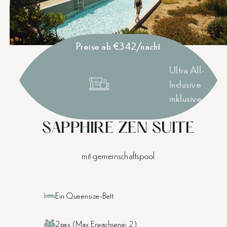
Preise ab €342/nacht
Ultra All-
Inclusive
inklusive
SAPPHIRE ZEN SUITE
mit gemeinschaftspool
Ein Queensize-Bett
2pax (Max Erwachsene: 2)