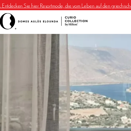
e. Entdecken Sie hier Resortmode, die vom Leben auf den griechischen 