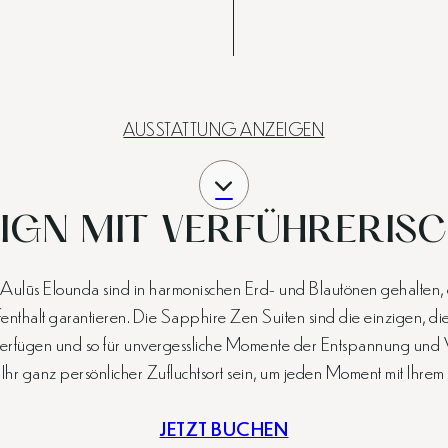
AUSSTATTUNG ANZEIGEN
IGN MIT VERFÜHRERIS
lūs Elounda sind in harmonischen Erd- und Blautönen gehalten, d
enthalt garantieren. Die Sapphire Zen Suiten sind die einzigen, d
rfügen und so für unvergessliche Momente der Entspannung und Ve
 Ihr ganz persönlicher Zufluchtsort sein, um jeden Moment mit Ihrem
JETZT BUCHEN