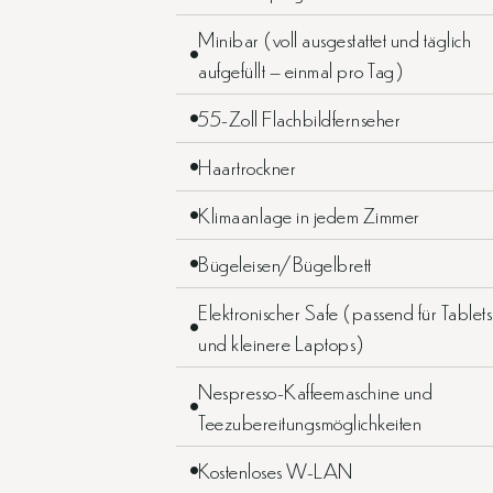
Minibar (voll ausgestattet und täglich
aufgefüllt – einmal pro Tag)
55-Zoll Flachbildfernseher
Haartrockner
Klimaanlage in jedem Zimmer
Bügeleisen/Bügelbrett
Elektronischer Safe (passend für Tablets
und kleinere Laptops)
Nespresso-Kaffeemaschine und
Teezubereitungsmöglichkeiten
Kostenloses W-LAN