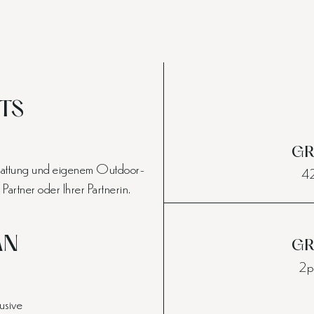
TS
GR
sstattung und eigenem Outdoor-
42
Partner oder Ihrer Partnerin.
AN
GR
2p
lusive