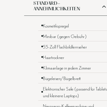
STANDARD-
ANNEHMLICHKEITEN
Kosmetikspiegel
Minibar (gegen Gebühr)
55-Zoll Flachbildfernseher
Haartrockner
Klimaanlage in jedem Zimmer
Bügeleisen/Bügelbrett
Elektronischer Safe (passend für Tablets
und kleinere Laptops)
Nespresso-Kaffeemaschine und