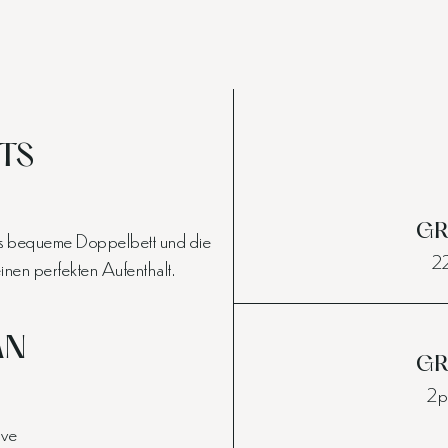
TS
GR
ders bequeme Doppelbett und die
22
inen perfekten Aufenthalt.
AN
GR
2p
ive