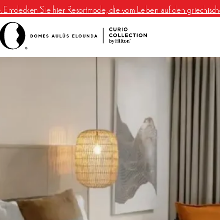
e. Entdecken Sie hier Resortmode, die vom Leben auf den griechischen 