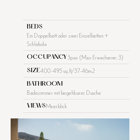
BEDS
Ein Doppelbett oder zwei Einzelbetten +
Schlafsofa
3pax (Max Erwachsene: 3)
OCCUPANCY
400-495 sq. ft/37-46m2
SIZE
BATHROOM
Badezimmer mit begehbarer Dusche
Meerblick
VIEWS