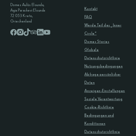
Domes Aulūs Elounda,
Kontakt
Agia Paraskevi Elounda
72 053 Kreta,
FAQ
Griechenland
Werde Teil des „Inner
Circle“
Domes Stories
Globale
Datenschutzrichtlinie
Nutzungsbedingungen
Abfrage persönlicher
Daten
Anzeigen-Einstellungen
Soziale Verantwortung
Cookie-Richtlinie
Bedingungen und
Konditionen
Datenschutzrichtlinie