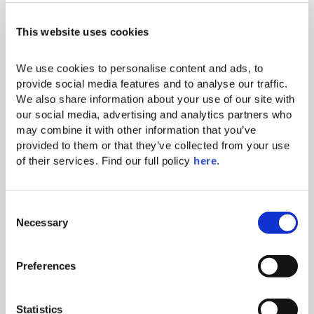
55-Zoll Flachbildfernseher
Haartrockner
This website uses cookies
Klimaanlage in jedem Zimmer
We use cookies to personalise content and ads, to 
provide social media features and to analyse our traffic. 
Bügeleisen/Bügelbrett
We also share information about your use of our site with 
our social media, advertising and analytics partners who 
Elektronischer Safe (passend für Tablets und
may combine it with other information that you’ve 
kleinere Laptops)
provided to them or that they’ve collected from your use 
of their services. Find our full policy 
here
. 
Nespresso-Kaffeemaschine und
Teezubereitungsmöglichkeiten
C
Kostenloses W-LAN
Necessary
o
n
Direktwahltelefon (gegen Aufpreis)
s
Preferences
Komfortable Kingsize-Betten mit luxuriöser
e
Bettwäsche
n
t
Statistics