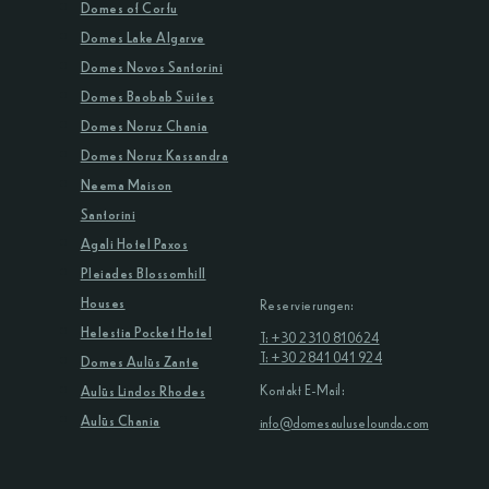
Domes of Corfu
Domes Lake Algarve
Domes Novos Santorini
Domes Baobab Suites
Domes Noruz Chania
Domes Noruz Kassandra
Neema Maison
Santorini
Agali Hotel Paxos
Pleiades Blossomhill
Houses
Reservierungen:
Helestia Pocket Hotel
T: +30 2310 810624
T: +30 2841 041 924
Domes Aulūs Zante
Kontakt E-Mail:
Aulūs Lindos Rhodes
Aulūs Chania
info@domesauluselounda.com