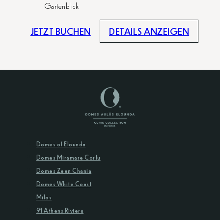
Gartenblick
JETZT BUCHEN
DETAILS ANZEIGEN
Domes of Elounda
Domes Miramare Corfu
Domes Zeen Chania
Domes White Coast
Milos
91 Athens Riviera