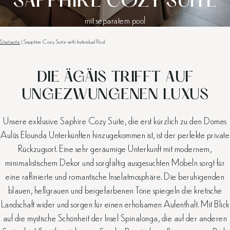
SAPPHIRE COZY SUITE
mit separatem pool
Startseite
|
Sapphire Cozy Suite with Individual Pool
DIE ÄGÄIS TRIFFT AUF
UNGEZWUNGENEN LUXUS
Unsere exklusive Saphire Cozy Suite, die erst kürzlich zu den Domes
Aulūs Elounda Unterkünften hinzugekommen ist, ist der perfekte private
Rückzugsort. Eine sehr geräumige Unterkunft mit modernem,
minimalistischem Dekor und sorgfältig ausgesuchten Möbeln sorgt für
eine raffinierte und romantische Inselatmosphäre. Die beruhigenden
blauen, hellgrauen und beigefarbenen Töne spiegeln die kretische
Landschaft wider und sorgen für einen erholsamen Aufenthalt. Mit Blick
auf die mystische Schönheit der Insel Spinalonga, die auf der anderen