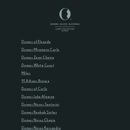
Domes of Elounda
Domes Miramare Corfu
Domes Zeen Chania
Domes White Coast
Milos
91 Athens Riviera
Domes of Corfu
Domes Lake Algarve
Domes Novos Santorini
Domes Baobab Suites
Domes Noruz Chania
Domes Noruz Kassandra