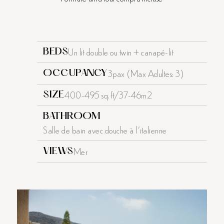
Un lit double ou twin + canapé-lit
BEDS
3pax (Max Adultes: 3)
OCCUPANCY
400-495 sq. ft/37-46m2
SIZE
BATHROOM
Salle de bain avec douche à l'italienne
Mer
VIEWS