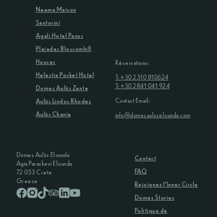
Neema Maison
Santorini
Agali Hotel Paxos
Pleiades Blossomhill
Houses
Réservations:
Helestia Pocket Hotel
T: +30 2310 810624
T: +30 2841 041 924
Domes Aulūs Zante
Contact Email:
Aulūs Lindos Rhodes
Aulūs Chania
info@domesauluselounda.com
Domes Aulūs Elounda
Contact
Agia Paraskevi Elounda
FAQ
72 053 Crete
Greece
Rejoignez l’Inner Circle
Domes Stories
Politique de