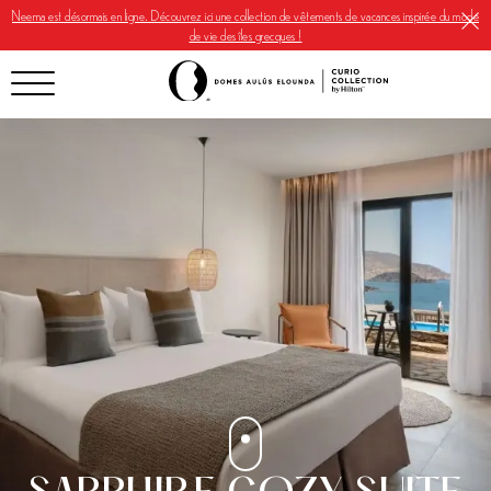
Neema est désormais en ligne. Découvrez ici une collection de vêtements de vacances inspirée du mode
de vie des îles grecques !