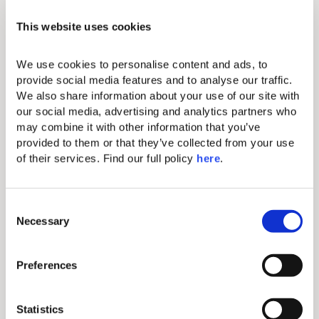
Sèche-cheveux
This website uses cookies
Climatisation individuelle
We use cookies to personalise content and ads, to 
provide social media features and to analyse our traffic. 
Fer/planche à repasser
We also share information about your use of our site with 
our social media, advertising and analytics partners who 
Coffre-fort électronique (convient aux
may combine it with other information that you’ve 
tablettes et aux petits ordinateurs portables)
provided to them or that they’ve collected from your use 
of their services. Find our full policy 
here
. 
Machine à café Nespresso et nécessaire à thé
WiFi gratuit
C
Necessary
o
Téléphone direct (payant)
n
Lits king-size confortables avec des draps
s
Preferences
exquis
e
n
Salle de bain avec douche à l'italienne
t
Statistics