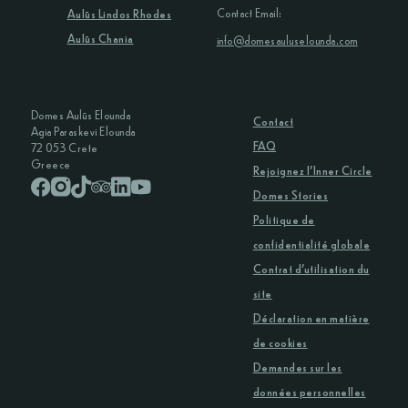
Contact Email:
Aulūs Lindos Rhodes
Aulūs Chania
info@domesauluselounda.com
Domes Aulūs Elounda
Contact
Agia Paraskevi Elounda
FAQ
72 053 Crete
Greece
Rejoignez l’Inner Circle
Domes Stories
Politique de
confidentialité globale
Contrat d’utilisation du
site
Déclaration en matière
de cookies
Demandes sur les
données personnelles