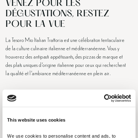
VENEZ POUR LES
DÉGUSTATIONS, RESTEZ
POUR LA VUE
La Tesoro Mio Italian Trattoria est une célébration tentaculaire
de la culture culinaire italienne et méditerranéenne. Vous y
trouverez des antipasti appétissants, des pizzas de marque et
des plats uniques d’origine italienne pour ceux qui recherchent
la qualité et l’ambiance méditerranéenne en plein air.
La Pitta Canteen apporte l’authenticité grecque dans votre
assiette avec des “psistes” (maîtres du grill) grecs experts en
cuisine qui préparent des pitta wraps avec une touche
This website uses cookies
d’originalité, comme des gyros, des souvlakis, des gyros
végétariens et des dips grecs traditionnels.
We use cookies to personalise content and ads, to 