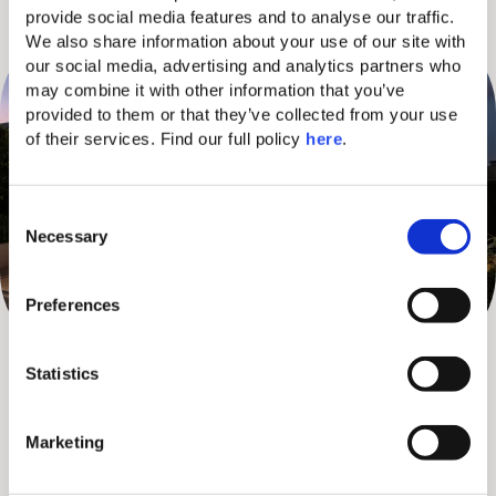
provide social media features and to analyse our traffic. 
We also share information about your use of our site with 
our social media, advertising and analytics partners who 
may combine it with other information that you’ve 
provided to them or that they’ve collected from your use 
of their services. Find our full policy 
here
. 
C
Necessary
o
n
s
Preferences
e
n
t
Statistics
DES FILMS ET DES
S
RENCONTRES
e
Marketing
l
C’est comme une petite piazza italiana à l’intérieur du resort !
e