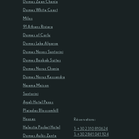
Domes Zeen Chania
Domes White Coast
Milos
91 Athens Riviera
Domes of Corfu
Domes Lake Algarve
Domes Novos Santorini
Domes Baobab Suites
Domes Noruz Chania
Domes Noruz Kassandra
Neema Maison
Santorini
Agali Hotel Paxos
Pleiades Blossomhill
Houses
Réservations:
Helestia Pocket Hotel
T: +30 2310 810624
T: +30 2841 041 924
Domes Aulūs Zante