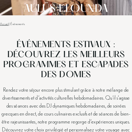
AULŪS ELOUNDA
Accueil
|
Événements
ÉVÉNEMENTS ESTIVAUX :
DÉCOUVREZ LES MEILLEURS
PROGRAMMES ET ESCAPADES
DES DOMES
Rendez votre séjour encore plus stimulant grâce à notre mélange de
divertissements et d’activités culturelles hebdomadaires. Qu’il s’agisse
des séances avec des DJ dynamiques hebdomadaires, de soirées
grecques en direct, de cours culinaires exclusifs et de séances de bien-
être rajeunissantes, notre programme regorge d’expériences uniques.
Découvrez votre choix privilégié et personnalisez votre voyage avec