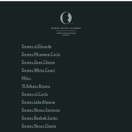
Domes of Elounda
Domes Miramare Corfu
Domes Zeen Chania
Domes White Coast
Milos
91 Athens Riviera
Domes of Corfu
Domes Lake Algarve
Domes Novos Santorini
Domes Baobab Suites
Domes Noruz Chania