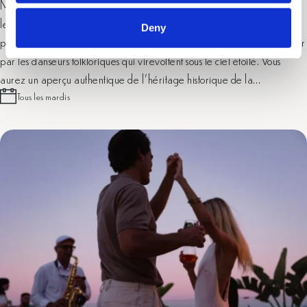
Montez sur le toit de l'Amphiteàtro pour une soirée enchanteresse où
les traditions crétoises prennent vie. Sirotez un raki de bienvenue offert
Deny
par la maison en écoutant la musique locale et en vous laissant envoûter
par les danseurs folkloriques qui virevoltent sous le ciel étoilé. Vous
aurez un aperçu authentique de l'héritage historique de la…
Tous les mardis