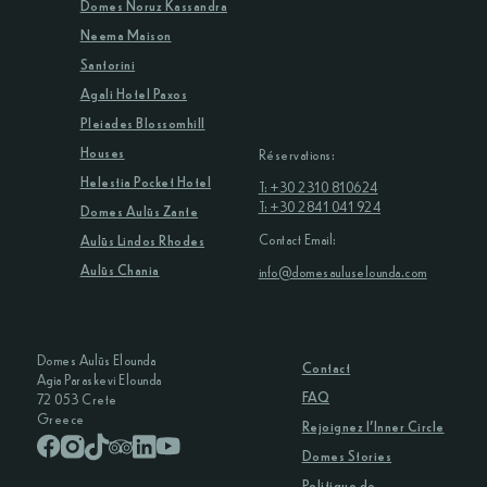
Domes Noruz Kassandra
Neema Maison
Santorini
Agali Hotel Paxos
Pleiades Blossomhill
Houses
Réservations:
Helestia Pocket Hotel
T: +30 2310 810624
T: +30 2841 041 924
Domes Aulūs Zante
Contact Email:
Aulūs Lindos Rhodes
Aulūs Chania
info@domesauluselounda.com
Domes Aulūs Elounda
Contact
Agia Paraskevi Elounda
FAQ
72 053 Crete
Greece
Rejoignez l’Inner Circle
Domes Stories
Politique de