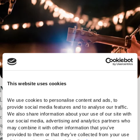
This website uses cookies
MALT N’ JAZZ
La nuit du jazz au Greco Levante : les douces sonorités de la guitare
We use cookies to personalise content and ads, to 
live et la complexité rythmique du jazz font écho à l'âge d'or des
provide social media features and to analyse our traffic. 
We also share information about your use of our site with 
classiques de Blue Note. Savourez un verre d'un vieux scotch, tandis
our social media, advertising and analytics partners who 
que des son mélodieux vous transportent dans un monde intime de
may combine it with other information that you’ve 
bonheur musical pour les vrais amateurs.…
provided to them or that they’ve collected from your use 