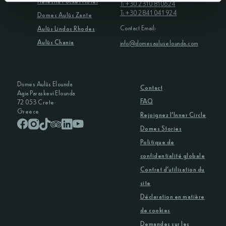
Helestia Pocket Hotel
T: +30 2310 810624
T: +30 2841 041 924
Domes Aulūs Zante
Contact Email:
Aulūs Lindos Rhodes
Aulūs Chania
info@domesauluselounda.com
Domes Aulūs Elounda
Contact
Agia Paraskevi Elounda
FAQ
72 053 Crete
Greece
Rejoignez l’Inner Circle
Domes Stories
Politique de
confidentialité globale
Contrat d’utilisation du
site
Déclaration en matière
de cookies
Demandes sur les