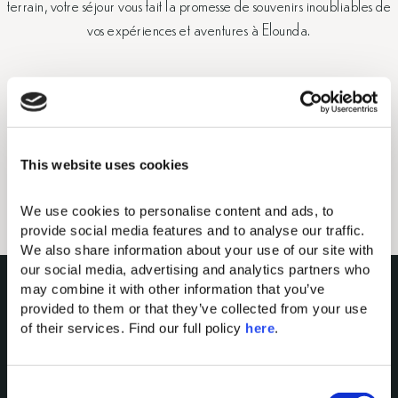
terrain, votre séjour vous fait la promesse de souvenirs inoubliables de
vos expériences et aventures à Elounda.
AVENTURES NOCTURNES
EMBRASSEZ LA MER
This website uses cookies
LES MERVEILLES DE CRÈTE
We use cookies to personalise content and ads, to 
CULTURE CRÉTOISE
ECO-ACTION
provide social media features and to analyse our traffic. 
We also share information about your use of our site with 
our social media, advertising and analytics partners who 
may combine it with other information that you’ve 
provided to them or that they’ve collected from your use 
of their services. Find our full policy 
here
. 
C
Domes of Elounda