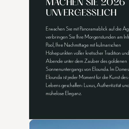
MACHEN SIE 2026
UNVERGESSLICH
Erwachen Sie mit Panoramablick auf die Äg
verbringen Sie Ihre Morgenstunden am Infi
Pool, Ihre Nachmittage mit kulinarischen
Höhepunkten voller kretischer Tradition und
Abende unter dem Zauber des goldenen
Sonnenuntergangs von Elounda. Im Domes
Elounda ist jeder Moment für die Kunst des
Lebens geschaffen: Luxus, Authentizität un
mühelose Eleganz.