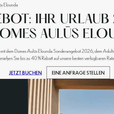
ūs Elounda
OT: IHR URLAUB
DOMES AULŪS ELO
innt mit dem Domes Aulūs Elounda Sonderangebot 2026, dem Adults-
genießen Sie bis zu 40 % Rabatt auf unsere besten verfügbaren Rat
JETZT BUCHEN
EINE ANFRAGE STELLEN