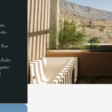
äis,
nity-
 Ihre
 Aulūs
 guten
d