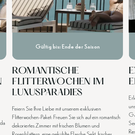
Gültig bis: Ende der Saison
ROMANTISCHE
E
N
FLITTERWOCHEN IM
E
LUXUSPARADIES
Er
un
Feiern Sie Ihre Liebe mit unserem exklusiven
Gäs
Flitterwochen-Paket: Freuen Sie sich auf ein romantisch
nda
Se
dekoriertes Zimmer mit frischen Blumen und
Re
Rosenblättern, eine gekühlte Flasche Sekt, frisches