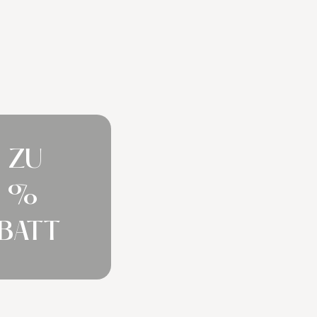
S ZU
 %
BATT