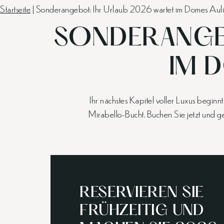
Startseite
|
Sonderangebot: Ihr Urlaub 2026 wartet im Domes Aul
SONDERANGEB
IM 
Ihr nächstes Kapitel voller Luxus beg
Mirabello-Bucht. Buchen Sie jetzt und 
RESERVIEREN SIE
FRÜHZEITIG UND