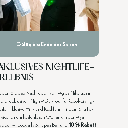
Gültig bis: Ende der Saison
XKLUSIVES NIGHTLIFE-
RLEBNIS
leben Sie das Nachtleben von Agios Nikolaos mit
serer exklusiven Night-Out-Tour für Cool-Living-
te: inklusive Hin- und Rückfahrt mit dem Shuttle-
rvice, einem kostenlosen Getränk in der Ayar
stobar – Cocktails & Tapas Bar und
10 % Rabatt