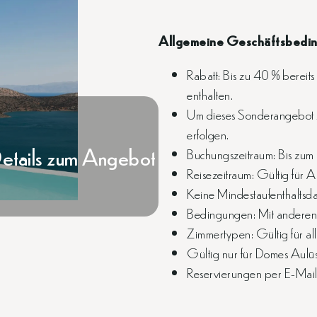
Allgemeine Geschäftsbedi
Rabatt: Bis zu 40 % bereit
enthalten.
Um dieses Sonderangebot z
erfolgen.
etails zum Angebot
Buchungszeitraum: Bis zu
Reisezeitraum: Gültig für 
Keine Mindestaufenthaltsda
Bedingungen: Mit anderen
Zimmertypen: Gültig für al
Gültig nur für Domes Aulū
Reservierungen per E-Mai