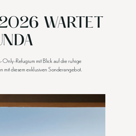
 2026 WARTET
UNDA
Only-Refugium mit Blick auf die ruhige
en mit diesem exklusiven Sonderangebot.