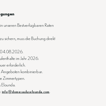
ngungen
s in unseren Bestverfügbaren Raten
u sichern, muss die Buchung direkt
m 04.08.2026.
Aufenthalte im Jahr 2026.
uer erforderlich.
 Angeboten kombinierbar.
le Zimmertypen.
s Elounda.
l:
.
info@domesauluselounda.com