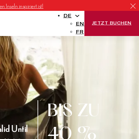
Inseln inspiriert ist!
DE
JETZT BUCHEN
EN
FR
BIS ZU
lid Until
40 %