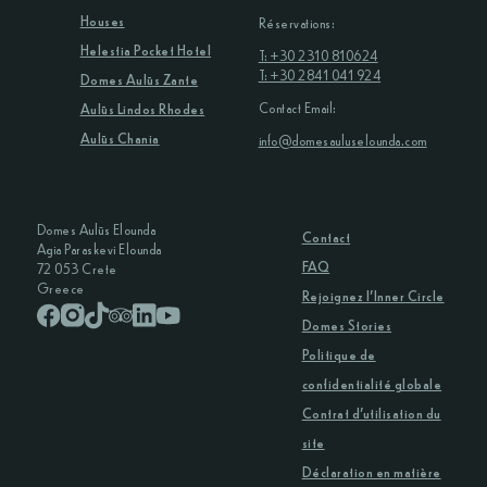
Houses
Réservations:
Helestia Pocket Hotel
T: +30 2310 810624
T: +30 2841 041 924
Domes Aulūs Zante
Contact Email:
Aulūs Lindos Rhodes
Aulūs Chania
info@domesauluselounda.com
Domes Aulūs Elounda
Contact
Agia Paraskevi Elounda
FAQ
72 053 Crete
Greece
Rejoignez l’Inner Circle
Domes Stories
Politique de
confidentialité globale
Contrat d’utilisation du
site
Déclaration en matière