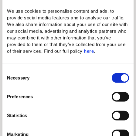
Fer/planche à repasser
We use cookies to personalise content and ads, to 
Coffre-fort électronique (convient aux
provide social media features and to analyse our traffic. 
We also share information about your use of our site with 
tablettes et aux petits ordinateurs portables)
our social media, advertising and analytics partners who 
Machine à café Nespresso et nécessaire à thé
may combine it with other information that you’ve 
provided to them or that they’ve collected from your use 
WiFi gratuit
of their services. Find our full policy 
here
. 
Téléphone direct (payant)
C
Lits king-size confortables avec des draps
Necessary
o
exquis
n
s
Preferences
Salle de bain avec bagnoire
e
n
Balcon
t
Statistics
Peignoirs et pantoufles pleine longueur
S
e
Marketing
Parking privé