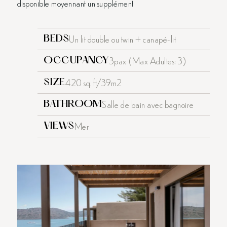
disponible moyennant un supplément
Un lit double ou twin + canapé-lit
BEDS
3pax (Max Adultes: 3)
OCCUPANCY
420 sq. ft/39m2
SIZE
Salle de bain avec bagnoire
BATHROOM
Mer
VIEWS