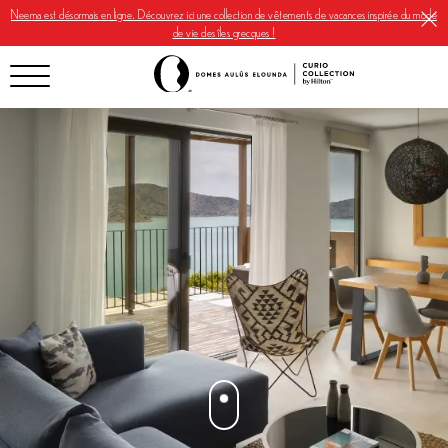
Neema est désormais en ligne. Découvrez ici une collection de vêtements de vacances inspirée du mode
de vie des îles grecques !