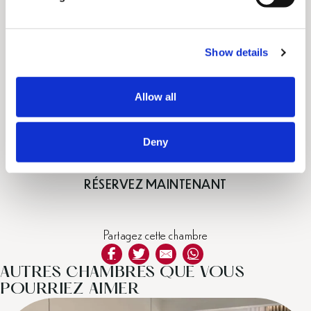
l
e
c
Show details
t
AMÉNAGEMENTS SPÉCIAUX
i
o
Allow all
n
SUR DEMANDE
Tarifs à partir de €280/nuit
Deny
RÉSERVEZ MAINTENANT
Partagez cette chambre
AUTRES CHAMBRES QUE VOUS
POURRIEZ AIMER