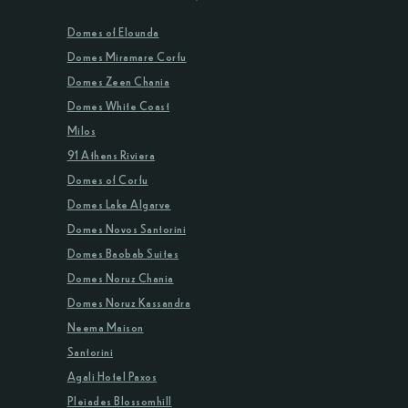
Domes of Elounda
Domes Miramare Corfu
Domes Zeen Chania
Domes White Coast
Milos
91 Athens Riviera
Domes of Corfu
Domes Lake Algarve
Domes Novos Santorini
Domes Baobab Suites
Domes Noruz Chania
Domes Noruz Kassandra
Neema Maison
Santorini
Agali Hotel Paxos
Pleiades Blossomhill