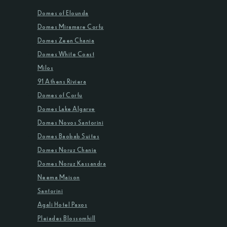
Domes of Elounda
Domes Miramare Corfu
Domes Zeen Chania
Domes White Coast
Milos
91 Athens Riviera
Domes of Corfu
Domes Lake Algarve
Domes Novos Santorini
Domes Baobab Suites
Domes Noruz Chania
Domes Noruz Kassandra
Neema Maison
Santorini
Agali Hotel Paxos
Pleiades Blossomhill