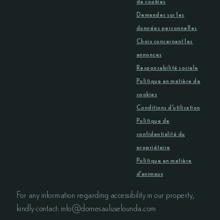
de cookies
Demandes sur les
données personnelles
Choix concernant les
annonces
Responsabilité sociale
Politique en matière de
cookies
Conditions d’utilisation
Politique de
confidentialité du
propriétaire
Politique en matière
d’animaux
For any information regarding accessibility in our property,
kindly contact: info@domesauluselounda.com