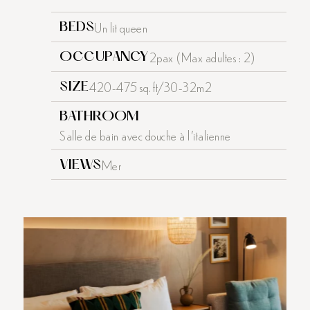
Un lit queen
BEDS
2pax (Max adultes : 2)
OCCUPANCY
420-475 sq. ft/30-32m2
SIZE
BATHROOM
Salle de bain avec douche à l'italienne
Mer
VIEWS