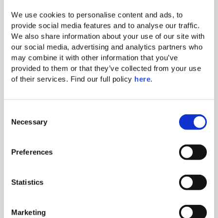
Fer/planche à repasser
We use cookies to personalise content and ads, to 
Coffre-fort électronique (convient aux
provide social media features and to analyse our traffic. 
tablettes et aux petits ordinateurs portables)
We also share information about your use of our site with 
our social media, advertising and analytics partners who 
Machine à café Nespresso et nécessaire à thé
may combine it with other information that you’ve 
provided to them or that they’ve collected from your use 
WiFi gratuit
of their services. Find our full policy 
here
. 
Téléphone direct (payant)
C
Lits king-size confortables avec des draps
Necessary
o
exquis
n
s
Salle de bain avec douche à l'italienne
Preferences
e
Terrasse
n
t
Statistics
Peignoirs et pantoufles pleine longueur
S
e
Parking privé
Marketing
l