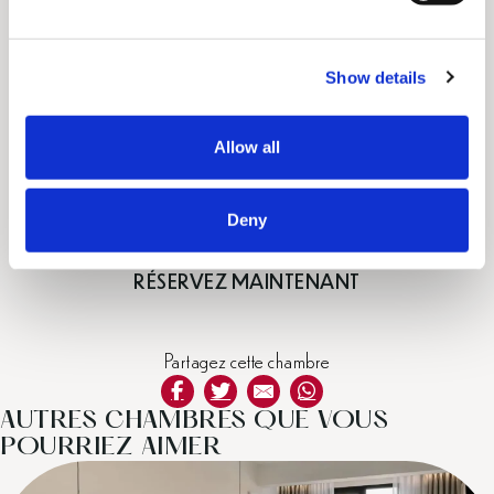
e
c
Show details
t
AMÉNAGEMENTS SPÉCIAUX
i
o
Allow all
SUR DEMANDE
n
Tarifs à partir de €341/nuit
Deny
RÉSERVEZ MAINTENANT
Partagez cette chambre
AUTRES CHAMBRES QUE VOUS
POURRIEZ AIMER