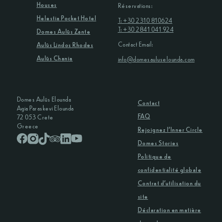
Houses
Réservations:
Helestia Pocket Hotel
T: +30 2310 810624
T: +30 2841 041 924
Domes Aulūs Zante
Contact Email:
Aulūs Lindos Rhodes
Aulūs Chania
info@domesauluselounda.com
Domes Aulūs Elounda
Contact
Agia Paraskevi Elounda
FAQ
72 053 Crete
Greece
Rejoignez l’Inner Circle
Domes Stories
Politique de
confidentialité globale
Contrat d’utilisation du
site
Déclaration en matière