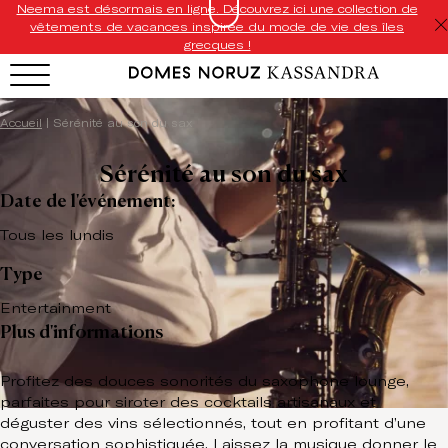
Neema est désormais en ligne. Découvrez ici une collection de
vêtements de vacances inspirée du mode de vie des îles
grecques !
Accueil
|
Sérénité au son du sax
Sérénité au son du sax
Date de l'événement:
Tous les lundis
Type
Entertainment
Plus d'informations
Profitez des douces sonorités du saxophone lounge,
parfaites pour siroter des cocktails artisanaux et
déguster des vins sélectionnés, tout en profitant d’une
conversation sophistiquée. Laissez la musique donner le