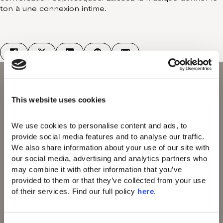
ton à une connexion intime.
This website uses cookies
Domes of Elounda
Domes Miramare
Corfu
We use cookies to personalise content and ads, to 
Domes Zeen Chania
provide social media features and to analyse our traffic. 
Domes White Coast
We also share information about your use of our site with 
Milos
our social media, advertising and analytics partners who 
91 Athens Riviera
may combine it with other information that you’ve 
Domes of Corfu
provided to them or that they’ve collected from your use 
Domes Lake
of their services. Find our full policy 
here
. 
Algarve
Domes Novos
Santorini