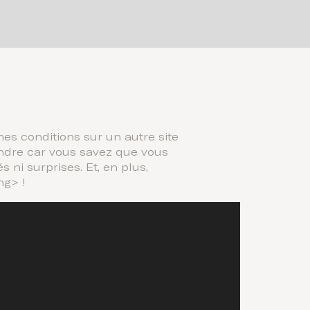
es conditions sur un autre site
endre car vous savez que vous
 ni surprises. Et, en plus,
ng> !