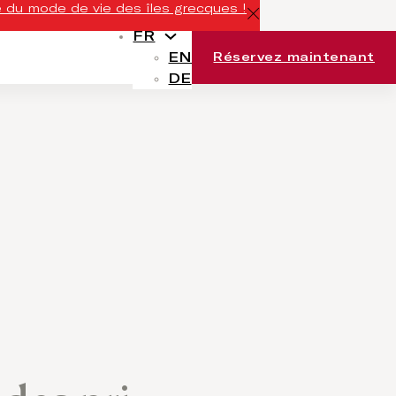
 du mode de vie des îles grecques !
FR
EN
Réservez maintenant
DE