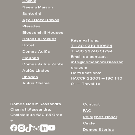
Chania
Neema Maison
Santorini
Agali Hotel Paxos
Pleiades
Blossomhill Houses
Helestia Pocket
Réservations:
Hotel
T: +30 2310 810624
T: +30 23740 51794
Domes Aulūs
Email de contact :
Elounda
info@domesnoruzkassan
Domes Aulūs Zante
dra.com
Aulūs Lindos
Certifications:
Rhodes
HACCP 22001 — ISO 140
Aulūs Chania
01 — Travelife
Domes Noruz Kassandra
Contact
Chanioti,Kassandra,
FAQ
Chalcidique 630 85 Grèc
Rejoignez l’Inner
e
Circle
Domes Stories