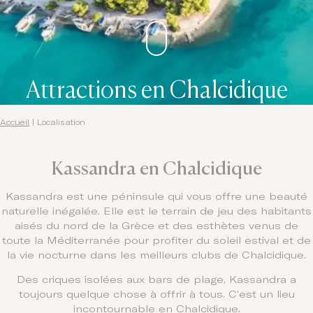
Attractions en Chalcidique
Accueil
|
Localisation
Kassandra en Chalcidique
Kassandra est une péninsule qui vous offre une beauté
naturelle inégalée. Elle est le terrain de jeu des habitants
aisés du nord de la Grèce et des esthètes venus de
toute la Méditerranée pour profiter du soleil estival et de
la vie nocturne dans les meilleurs clubs de Chalcidique.
Des criques isolées aux bars de plage, Kassandra a
toujours quelque chose à offrir à tous. C’est un lieu
incontournable en Chalcidique.