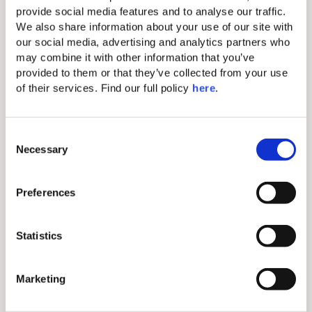
provide social media features and to analyse our traffic. 
– Service de taxi:
We also share information about your use of our site with 
our social media, advertising and analytics partners who 
Vers Thessalonique (103 km) env. 140€
may combine it with other information that you’ve 
Vers l’aéroport de Thessalonique (92 km) env. 140€
provided to them or that they’ve collected from your use 
Vers Kallithea (16 km) env. 25€
of their services. Find our full policy 
here
. 
Voyagez avec Avis
C
Necessary
o
Rendez votre prochain voyage vraiment mémorable en
n
réservant un séjour envoûtant dans notre centre
s
de villégiature avec le véhicule de votre choix pour vous
Preferences
accompagner dans votre prochaine aventure.
e
n
Louez une voiture
t
Statistics
S
e
Comment S'y Rendre
Marketing
l
e
De l’aéroport international de Thessalonique à Domes