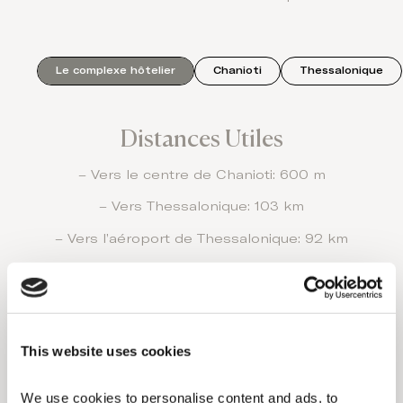
Le complexe hôtelier
Chanioti
Thessalonique
Distances Utiles
– Vers le centre de Chanioti: 600 m
– Vers Thessalonique: 103 km
– Vers l’aéroport de Thessalonique: 92 km
– Vers Kallithéa: 16 km
Transport
This website uses cookies
– En voiture
We use cookies to personalise content and ads, to 
– Bureau de location de voitures à l’hôtel