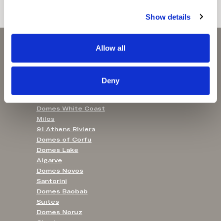
c
Noruz Kassandra
Distance 92 km – environ 1h15
Show details
t
i
o
Allow all
n
Domes of Elounda
Domes Miramare
Deny
Corfu
Domes Zeen Chania
Domes White Coast
Milos
91 Athens Riviera
Domes of Corfu
Domes Lake
Algarve
Domes Novos
Santorini
Domes Baobab
Suites
Domes Noruz