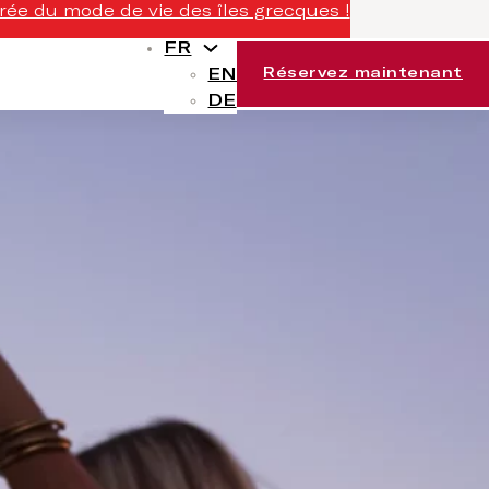
rée du mode de vie des îles grecques !
FR
EN
Réservez maintenant
DE