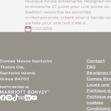
musique house entraînante. Rejoignez-n
le dimanche 27 juillet pour une soirée où 
tradition rencontre les sonorités
contemporaines, créant ainsi la bande-s
parfaite pour une nuit d'été à…
27/07/2026
Contact
Domes Novos Santorini
FAQ
Tholos Oia,
Rejoignez l
Santorini Island,
Domes Sto
Grèce 84702
Louez une 
Politique d
Politique 
cookies
Conditions 