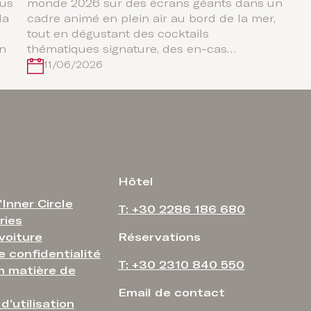
ous
monde 2026 sur des écrans géants dans un
la
cadre animé en plein air au bord de la mer,
tout en dégustant des cocktails
on
thématiques signature, des en-cas…
11/06/2026
Hôtel
’Inner Circle
T: +30 2286 186 680
ries
voiture
Réservations
e confidentialité
T: +30 2310 840 550
en matière de
Email de contact
d’utilisation