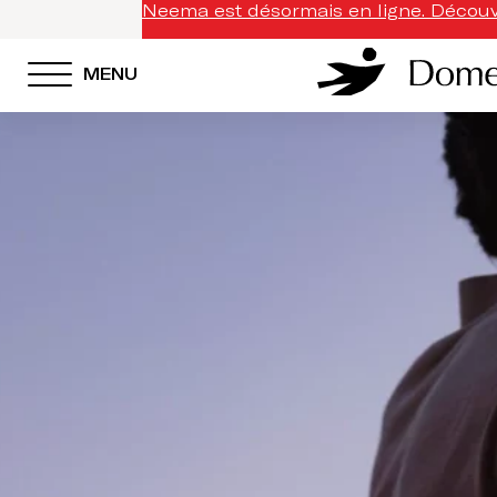
Neema est désormais en ligne. Découvr
MENU