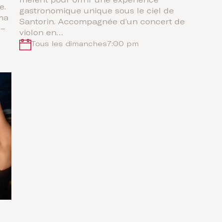
mêlent pour offrir une expérience
e.
gastronomique unique sous le ciel de
ma
Santorin. Accompagnée d’un concert de
 –
violon en…
Tous les dimanches
7:00 pm