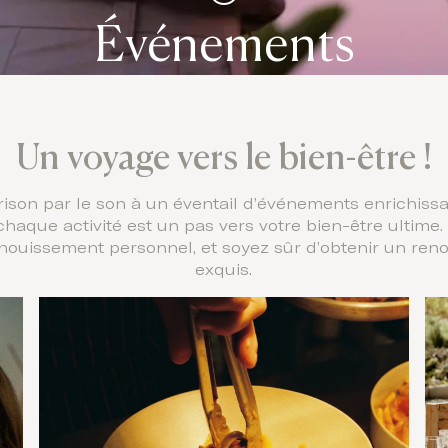
Événements
Un voyage vers le bien-être !
ison par le son à un éventail d’événements enrichissa
, chaque activité est un pas vers votre bien-être ulti
épanouissement personnel, et soyez sûr d’obtenir un r
exquis.