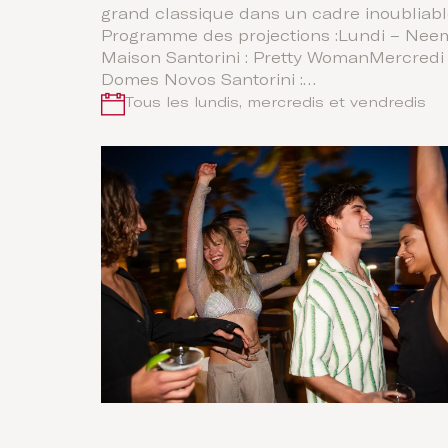
grand classique dans un cadre inoubliabl
Programme des projections :Lundi – Nee
Maison Santorini : Pretty WomanMercredi
Domes Novos Santorini :…
Tous les lundis, mercredis et vendredis