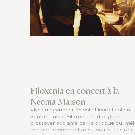
Filoxenia en concert à la
Neema Maison
Vivez un coucher de soleil inoubliable à
Santorin avec Filoxenia, le duo grec
crossover acclamé par la critique qui mêl
des performances live au bouzouki à une