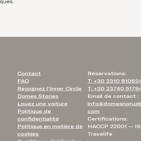
iques.
Contact
Réservations:
FAQ
T: +30 2310 81062
Rejoignez l’Inner Circle
T: +30 23740 5179
Domes Stories
Email de contact :
Louez une voiture
info@domesnoruzk
Politique de
com
confidentialité
Certifications:
Politique en matière de
HACCP 22001 — IS
cookies
Travelife