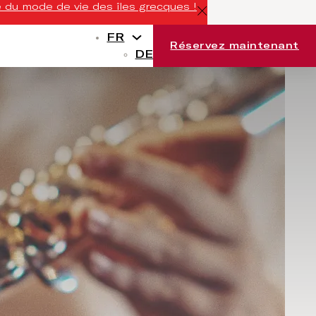
 du mode de vie des îles grecques !
FR
Réservez maintenant
DE