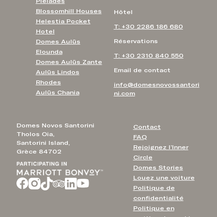
Pleiades
Blossomhill Houses
Hôtel
Helestia Pocket
T: +30 2286 186 680
Hotel
Réservations
Domes Aulūs
Elounda
T: +30 2310 840 550
Domes Aulūs Zante
Email de contact
Aulūs Lindos
Rhodes
info@domesnovossantori
Aulūs Chania
ni.com
Domes Novos Santorini
Contact
Tholos Oia,
FAQ
Santorini Island,
Rejoignez l’Inner
Grèce 84702
Circle
Domes Stories
Louez une voiture
Politique de
confidentialité
Politique en