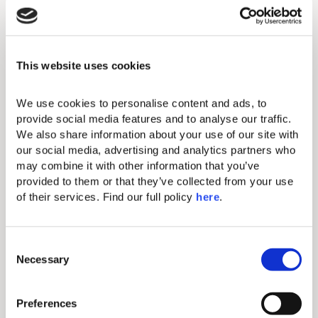
Climatisation individuelle
This website uses cookies
Télévision par câble et télévision par
satellite
We use cookies to personalise content and ads, to 
Sèche-cheveux
provide social media features and to analyse our traffic. 
Fer & planche à repasser
We also share information about your use of our site with 
our social media, advertising and analytics partners who 
Coffre
may combine it with other information that you’ve 
provided to them or that they’ve collected from your use 
Téléphone
of their services. Find our full policy 
here
. 
Wi-Fi gratuit
Haut-parleurs Marshall
C
Necessary
Salle de bain avec douche à
o
l'italienne
n
s
Peignoir
Preferences
e