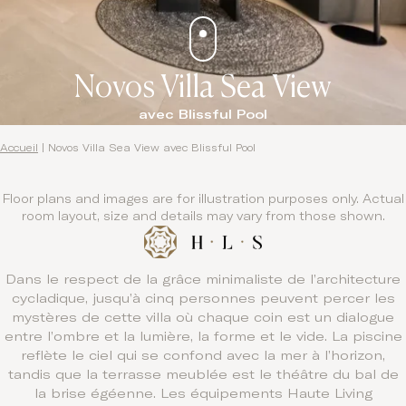
Novos Villa Sea View
avec Blissful Pool
Accueil
|
Novos Villa Sea View avec Blissful Pool
Floor plans and images are for illustration purposes only. Actual
room layout, size and details may vary from those shown.
Dans le respect de la grâce minimaliste de l’architecture
cycladique, jusqu’à cinq personnes peuvent percer les
mystères de cette villa où chaque coin est un dialogue
entre l’ombre et la lumière, la forme et le vide. La piscine
reflète le ciel qui se confond avec la mer à l’horizon,
tandis que la terrasse meublée est le théâtre du bal de
la brise égéenne. Les équipements Haute Living