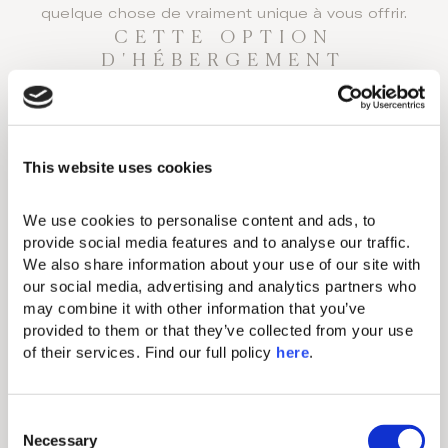
quelque chose de vraiment unique à vous offrir.
CETTE OPTION
D'HÉBERGEMENT
PRÉSENTE LES
CARACTÉRISTIQUES
SUIVANTES:
Aménagements standard
This website uses cookies
We use cookies to personalise content and ads, to 
Climatisation individuelle
provide social media features and to analyse our traffic. 
We also share information about your use of our site with 
Télévision par câble et télévision par
satellite
our social media, advertising and analytics partners who 
may combine it with other information that you’ve 
Sèche-cheveux
provided to them or that they’ve collected from your use 
of their services. Find our full policy 
here
. 
Fer & planche à repasser
Coffre
C
Téléphone
Necessary
o