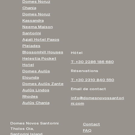
Domes Noruz
Chania
Domes Noruz
Kassandra
Neema Maison
Santorini
Agali Hotel Paxos
Pleiades
Blossomhill Houses
Hôtel
Helestia Pocket
T: +30 2286 186 680
Hotel
Réservations
Domes Aulūs
Elounda
T: +30 2310 840 550
Domes Aulūs Zante
Email de contact
Aulūs Lindos
Rhodes
info@domesnovossantori
Aulūs Chania
ni.com
Domes Novos Santorini
Contact
Tholos Oia,
FAQ
Santorini Island,