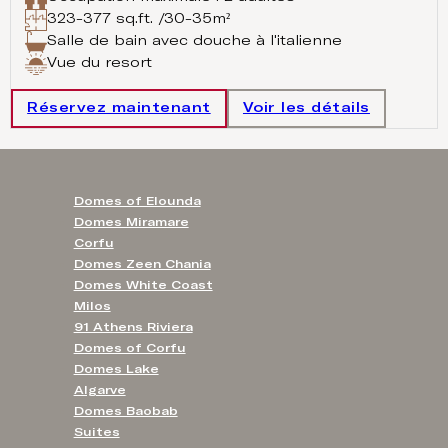
323-377 sq.ft. /30-35m²
Salle de bain avec douche à l'italienne
Vue du resort
Réservez maintenant
Voir les détails
Domes of Elounda
Domes Miramare
Corfu
Domes Zeen Chania
Domes White Coast
Milos
91 Athens Riviera
Domes of Corfu
Domes Lake
Algarve
Domes Baobab
Suites