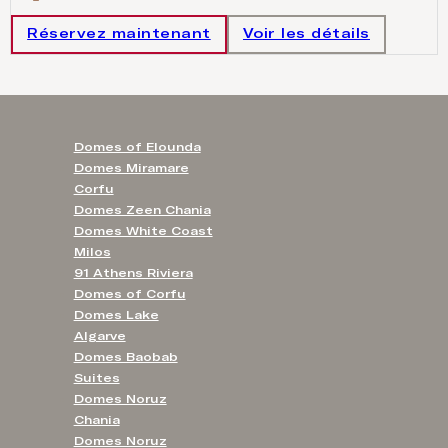
Réservez maintenant
Voir les détails
Domes of Elounda
Domes Miramare
Corfu
Domes Zeen Chania
Domes White Coast
Milos
91 Athens Riviera
Domes of Corfu
Domes Lake
Algarve
Domes Baobab
Suites
Domes Noruz
Chania
Domes Noruz