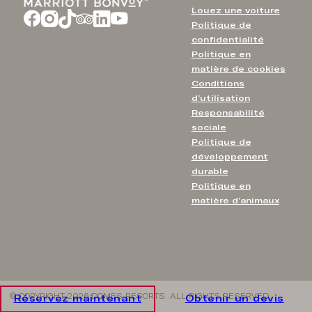
Louez une voiture
Politique de
confidentialité
Politique en
matière de cookies
Conditions
d’utilisation
Responsabilité
sociale
Politique de
développement
durable
Politique en
matière d’animaux
© COPYRIGHT 2026 DOMES RESORTS. ALL RIGHTS RESERVED
Réservez maintenant
Obtenir un devis