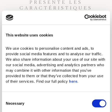
PRÉSENTE LES
CARACTÉRISTIQUES
SUIVANTES:
Aménagements standard
This website uses cookies
Climatisation individuelle
Télévision par câble et télévision par
We use cookies to personalise content and ads, to 
satellite
provide social media features and to analyse our traffic. 
We also share information about your use of our site with 
Sèche-cheveux
our social media, advertising and analytics partners who 
may combine it with other information that you’ve 
Fer & planche à repasser
provided to them or that they’ve collected from your use 
Coffre
of their services. Find our full policy 
here
. 
Téléphone
Wi-Fi gratuit
C
Necessary
o
Salle de bain avec douche à
n
l'italienne