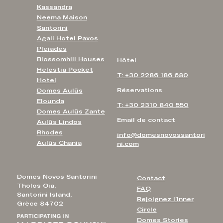
Kassandra
Neema Maison
Santorini
Agali Hotel Paxos
Pleiades
Blossomhill Houses
Hôtel
Helestia Pocket
T: +30 2286 186 680
Hotel
Réservations
Domes Aulūs
Elounda
T: +30 2310 840 550
Domes Aulūs Zante
Email de contact
Aulūs Lindos
Rhodes
info@domesnovossantori
Aulūs Chania
ni.com
Domes Novos Santorini
Contact
Tholos Oia,
FAQ
Santorini Island,
Rejoignez l’Inner
Grèce 84702
Circle
Domes Stories