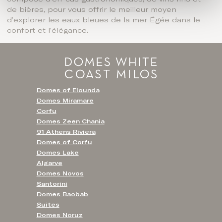
de bières, pour vous offrir le meilleur moyen
d’explorer les eaux bleues de la mer Égée dans le
confort et l’élégance.
Domes of Elounda
Domes Miramare
Corfu
Domes Zeen Chania
91 Athens Riviera
Domes of Corfu
Domes Lake
Algarve
Domes Novos
Santorini
Domes Baobab
Suites
Domes Noruz