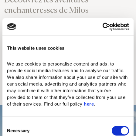
enchanteresses de Milos
Embarquez pour une excursion exclusive sur la
plage à bord de notre bateau privé à Milos, à la
découverte de la beauté époustouflante de plus de
70 plages exquises. Laissez-vous séduire par le
This website uses cookies
charme des villages traditionnels qui culmine avec
les saveurs locales et la finesse culinaire.
We use cookies to personalise content and ads, to 
Participez à des activités passionnantes, du kayak
provide social media features and to analyse our traffic. 
le long de la côte accidentée aux plongées
We also share information about your use of our site with 
époustouflantes, révélant des épaves
our social media, advertising and analytics partners who 
enchanteresses et des merveilles marines. Laissez-
may combine it with other information that you’ve 
vous séduire par Milos et abandonnez-vous aux
provided to them or that they’ve collected from your use 
aventures extraordinaires qui vous attendent !
of their services. Find our full policy 
here
. 
C
Necessary
o