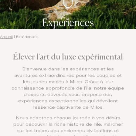
Expériences
Accueil
|
Expériences
Élever l'art du luxe expérimental
Bienvenue dans les expériences et les
aventures extraordinaires pour les couples et
les jeunes mariés à Milos. Grâce à leur
connaissance approfondie de l’île, notre équipe
d’experts dévoués vous propose des
expériences exceptionnelles qui dévoilent
l’essence captivante de Milos.
Nous adaptons chaque journée à vos désirs
pour découvrir la riche histoire de l’île, marcher
sur les traces des anciennes civilisations et