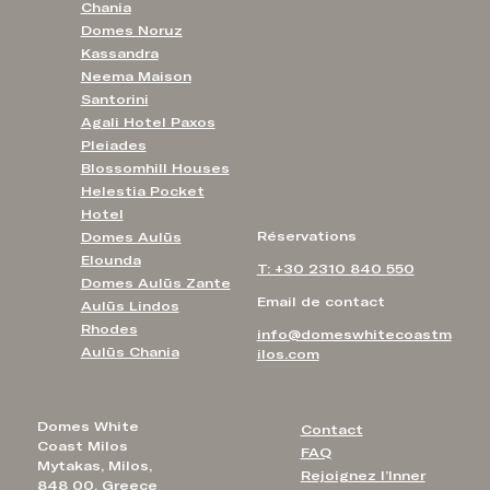
Chania
Domes Noruz
Kassandra
Neema Maison
Santorini
Agali Hotel Paxos
Pleiades
Blossomhill Houses
Helestia Pocket
Hotel
Réservations
Domes Aulūs
Elounda
T: +30 2310 840 550
Domes Aulūs Zante
Email de contact
Aulūs Lindos
Rhodes
info@domeswhitecoastm
Aulūs Chania
ilos.com
Domes White
Contact
Coast Milos
FAQ
Mytakas, Milos,
Rejoignez l’Inner
848 00, Greece