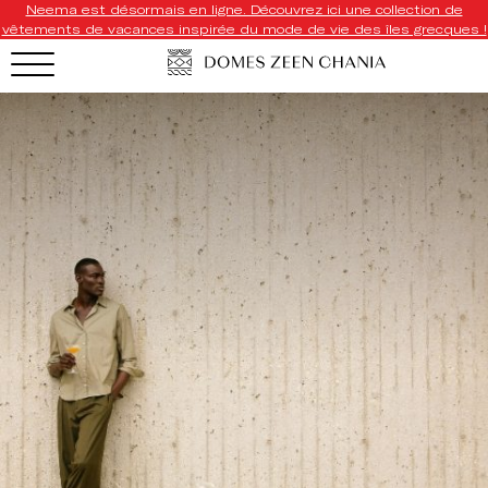
Neema est désormais en ligne. Découvrez ici une collection de
vêtements de vacances inspirée du mode de vie des îles grecques !