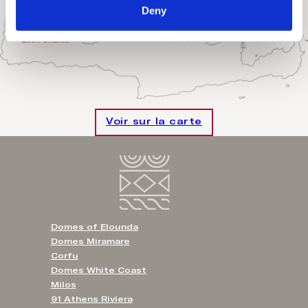
Deny
Voir sur la carte
Domes of Elounda
Domes Miramare
Corfu
Domes White Coast
Milos
91 Athens Riviera