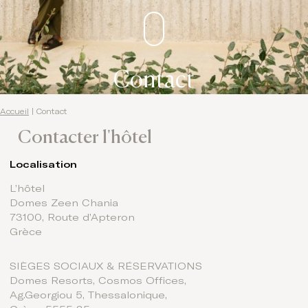
Contact
Accueil
|
Contact
Contacter l'hôtel
Localisation
L’hôtel
Domes Zeen Chania
73100, Route d’Apteron
Grèce
SIÈGES SOCIAUX & RÉSERVATIONS
Domes Resorts, Cosmos Offices,
Ag.Georgiou 5, Thessalonique,