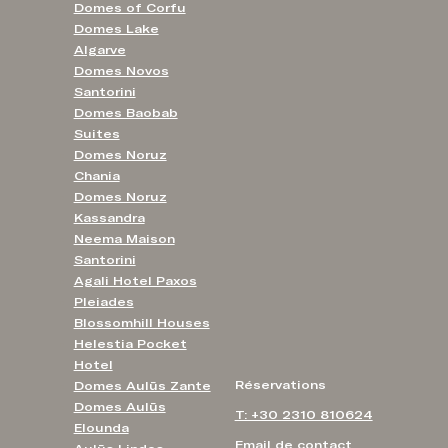
Domes of Corfu
Domes Lake
Algarve
Domes Novos
Santorini
Domes Baobab
Suites
Domes Noruz
Chania
Domes Noruz
Kassandra
Neema Maison
Santorini
Agali Hotel Paxos
Pleiades
Blossomhill Houses
Helestia Pocket
Hotel
Réservations
Domes Aulūs Zante
Domes Aulūs
T: +30 2310 810624
Elounda
Email de contact