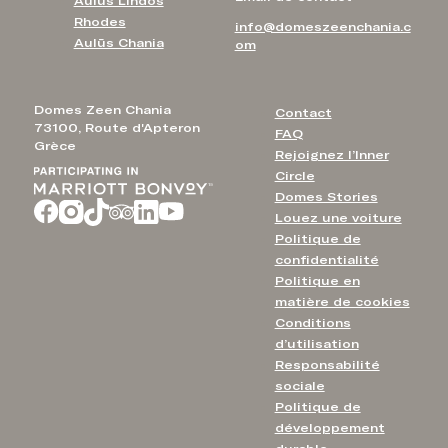
Aulūs Lindos
Rhodes
info@domeszeenchania.c
Aulūs Chania
om
Domes Zeen Chania
Contact
73100, Route d'Apteron
FAQ
Grèce
Rejoignez l’Inner
Circle
Domes Stories
Louez une voiture
Politique de
confidentialité
Politique en
matière de cookies
Conditions
d’utilisation
Responsabilité
sociale
Politique de
développement