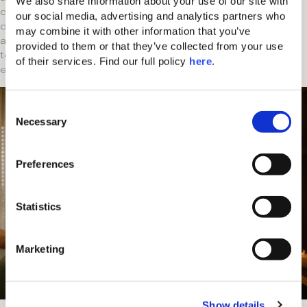
We also share information about your use of our site with 
coucher du soleil et ne manquez pas de vous
our social media, advertising and analytics partners who 
déhancher à la mi-journée lors d’une soirée
may combine it with other information that you’ve 
animée par un DJ au bord de la piscine. Avec
provided to them or that they’ve collected from your use 
tellement de choses en réserve, vos soirées
of their services. Find our full policy 
here
. 
en plein air seront spectaculaires !
C
Necessary
o
n
s
Preferences
e
n
t
Statistics
S
e
Marketing
l
e
c
Show details
t