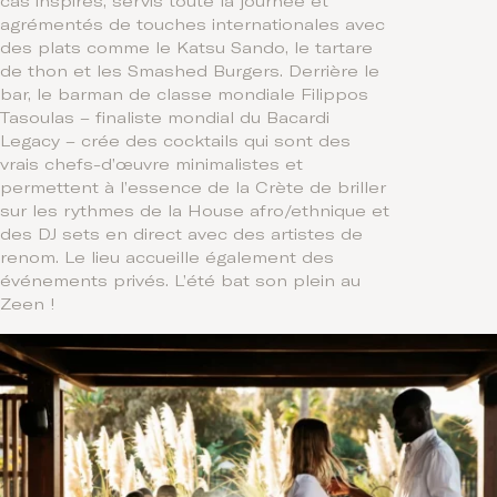
cas inspirés, servis toute la journée et
agrémentés de touches internationales avec
des plats comme le Katsu Sando, le tartare
de thon et les Smashed Burgers. Derrière le
bar, le barman de classe mondiale Filippos
Tasoulas – finaliste mondial du Bacardi
Legacy – crée des cocktails qui sont des
vrais chefs-d’œuvre minimalistes et
permettent à l’essence de la Crète de briller
sur les rythmes de la House afro/ethnique et
des DJ sets en direct avec des artistes de
renom. Le lieu accueille également des
événements privés. L’été bat son plein au
Zeen !