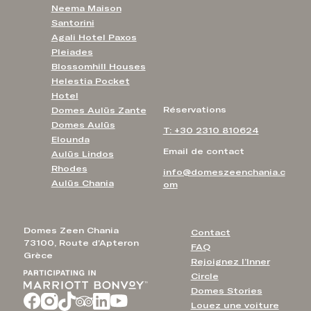
Neema Maison
Santorini
Agali Hotel Paxos
Pleiades
Blossomhill Houses
Helestia Pocket
Hotel
Réservations
Domes Aulūs Zante
Domes Aulūs
T: +30 2310 810624
Elounda
Email de contact
Aulūs Lindos
Rhodes
info@domeszeenchania.c
Aulūs Chania
om
Domes Zeen Chania
Contact
73100, Route d'Apteron
FAQ
Grèce
Rejoignez l’Inner
Circle
Domes Stories
Louez une voiture