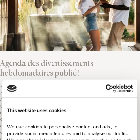
Agenda des divertissements
hebdomadaires publié !
Envie de soirées inoubliables ? Ne cherchez
plus, tout cela se trouve au bar de la piscine.
Appréciez le mélange harmonieux voix et
violon lors des soirées Live Singing, les airs
This website uses cookies
suaves du saxophone lounge pour des
conversations sophistiquées et l’élégance
chic de la soirée Chic en blanc avec un DJ et
We use cookies to personalise content and ads, to 
des cocktails de marque. Détendez-vous
provide social media features and to analyse our traffic. 
avec des séances de guitare acoustique au