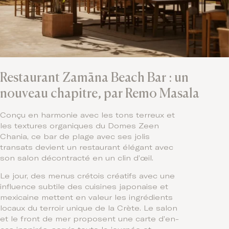
Restaurant Zamāna Beach Bar : un
nouveau chapitre, par Remo Masala
Conçu en harmonie avec les tons terreux et
les textures organiques du Domes Zeen
Chania, ce bar de plage avec ses jolis
transats devient un restaurant élégant avec
son salon décontracté en un clin d’œil.
Le jour, des menus crétois créatifs avec une
influence subtile des cuisines japonaise et
mexicaine mettent en valeur les ingrédients
locaux du terroir unique de la Crète. Le salon
et le front de mer proposent une carte d’en-