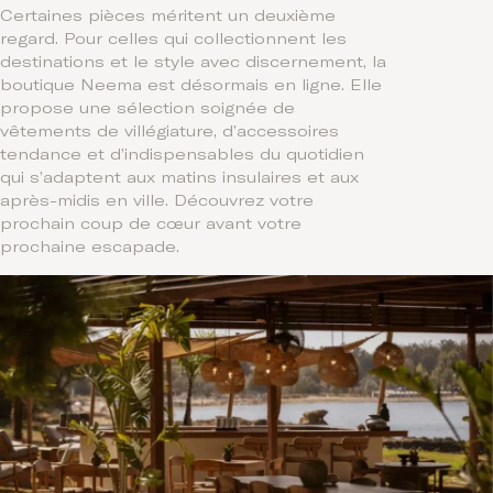
Certaines pièces méritent un deuxième
regard. Pour celles qui collectionnent les
destinations et le style avec discernement, la
boutique Neema est désormais en ligne. Elle
propose une sélection soignée de
vêtements de villégiature, d’accessoires
tendance et d’indispensables du quotidien
qui s’adaptent aux matins insulaires et aux
après-midis en ville. Découvrez votre
prochain coup de cœur avant votre
prochaine escapade.