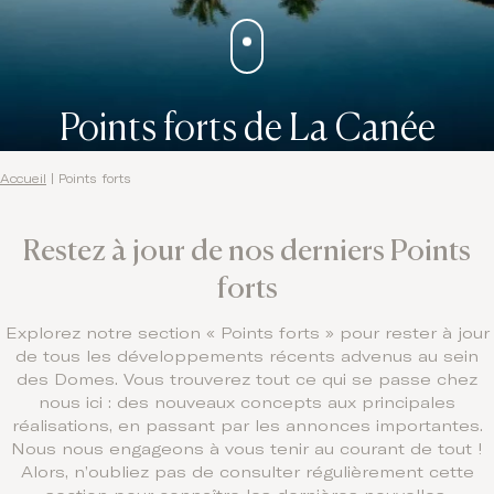
Points forts de La Canée
Accueil
|
Points forts
Restez à jour de nos derniers Points
forts
Explorez notre section « Points forts » pour rester à jour
de tous les développements récents advenus au sein
des Domes. Vous trouverez tout ce qui se passe chez
nous ici : des nouveaux concepts aux principales
réalisations, en passant par les annonces importantes.
Nous nous engageons à vous tenir au courant de tout !
Alors, n’oubliez pas de consulter régulièrement cette