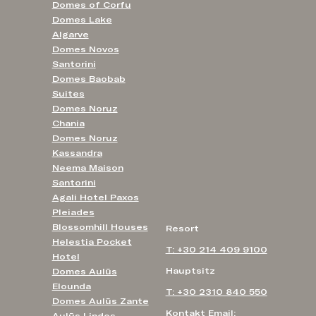
Domes of Corfu
Domes Lake
Algarve
Domes Novos
Santorini
Domes Baobab
Suites
Domes Noruz
Chania
Domes Noruz
Kassandra
Neema Maison
Santorini
Agali Hotel Paxos
Pleiades
Blossomhill Houses
Resort
Helestia Pocket
T: +30 214 409 9100
Hotel
Hauptsitz
Domes Aulūs
Elounda
T: +30 2310 840 550
Domes Aulūs Zante
Kontakt Email: