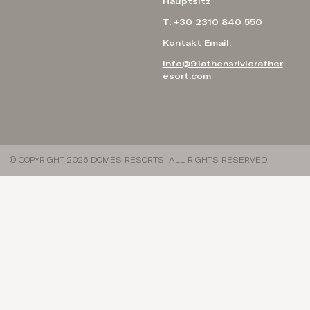
Hauptsitz
T: +30 2310 840 550
Kontakt Email:
info@91athensrivierather
esort.com
© COPYRIGHT 2026 DOMES RESORTS. ALL RIGHTS RESERVED