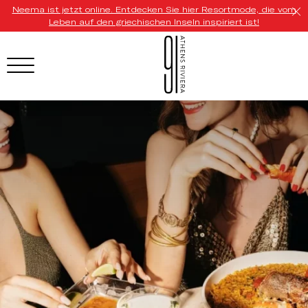
Neema ist jetzt online. Entdecken Sie hier Resortmode, die vom
Leben auf den griechischen Inseln inspiriert ist!
HOTEL MENU
Domes Homepage
Our Resorts
Our Destinations
Our Brands
Signature Concepts