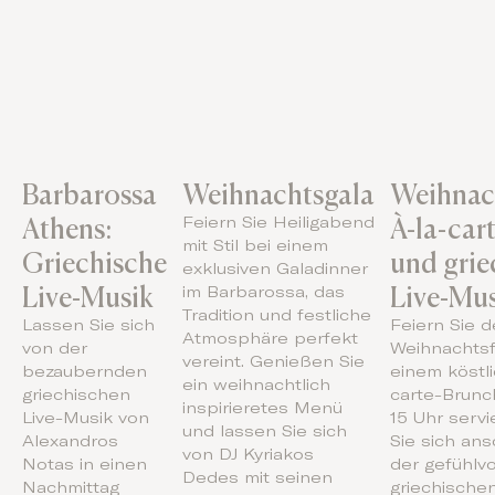
Barbarossa
Weihnachtsgala
Weihnach
Athens:
À-la-car
Feiern Sie Heiligabend
mit Stil bei einem
Griechische
und grie
exklusiven Galadinner
Live-Musik
Live-Mu
im Barbarossa, das
Tradition und festliche
Lassen Sie sich
Feiern Sie d
Atmosphäre perfekt
von der
Weihnachtsf
vereint. Genießen Sie
bezaubernden
einem köstl
ein weihnachtlich
griechischen
carte-Brunch
inspirieretes Menü
Live-Musik von
15 Uhr servi
und lassen Sie sich
Alexandros
Sie sich an
von DJ Kyriakos
Notas in einen
der gefühlvo
Dedes mit seinen
Nachmittag
griechische