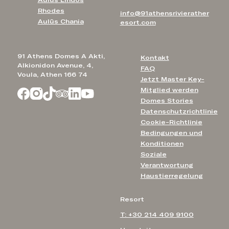
Aulūs Lindos
Rhodes
info@91athensrivierather
Aulūs Chania
esort.com
91 Athens Domes A Akti,
Kontakt
Alkionidon Avenue, 4,
FAQ
Voula, Athen 166 74
Jetzt Master Key-
Mitglied werden
Domes Stories
Datenschutzrichtlinie
Cookie-Richtlinie
Bedingungen und
Konditionen
Soziale
Verantwortung
Haustierregelung
Resort
T: +30 214 409 9100