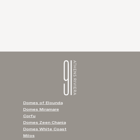
Domes of Elounda
Domes Miramare
Corfu
Domes Zeen Chania
Domes White Coast
Milos