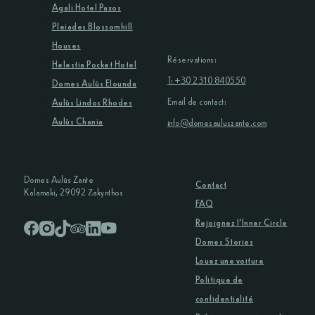
Agali Hotel Paxos
Pleiades Blossomhill
Houses
Réservations:
Helestia Pocket Hotel
T: +30 2310 840550
Domes Aulūs Elounda
Email de contact:
Aulūs Lindos Rhodes
Aulūs Chania
info@domesauluszante.com
Domes Aulūs Zante
Contact
Kalamaki, 29092 Ζakynthos
FAQ
Rejoignez l’Inner Circle
Domes Stories
Louez une voiture
Politique de
confidentialité