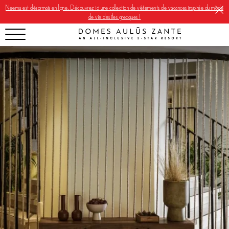
Neema est désormais en ligne. Découvrez ici une collection de vêtements de vacances inspirée du mode
de vie des îles grecques !