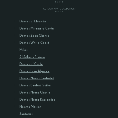
Domes of Elounda
Domes Miramare Corfu
Domes Zeen Chania
Domes White Coast
Milos
91 Athens Riviera
Domes of Corfu
Domes Lake Algarve
Domes Novos Santorini
Domes Baobab Suites
Domes Noruz Chania
Domes Noruz Kassandra
Neema Maison
Santorini