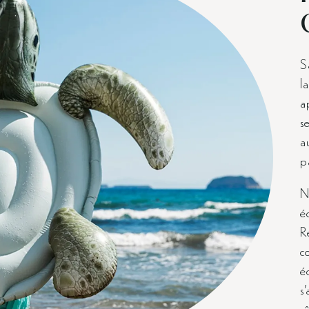
Sa
l
a
s
a
p
N
é
R
co
é
s
s