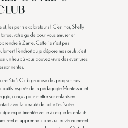
CLUB
lut, les petits explorateurs ! C’est moi, Shelly
a tortue, votre guide pour vous amuser et
pprendre à Zante. Cette île n’est pas
eulement l’endroit où je dépose mes œufs, c’est
ussi un lieu où vous pouvez vivre des aventures
assionnantes.
otre Kid’s Club propose des programmes
ducatifs inspirés de la pédagogie Montessori et
eggio, conçus pour mettre vos enfants en
ntact avec la beauté de notre île. Notre
quipe expérimentée veille à ce que les enfants
’amusent et apprennent dans un environnement
ûr, conforme aux normes britanniques Ofsted,