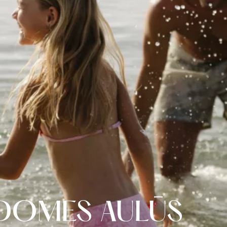
 DOMES AULŪS