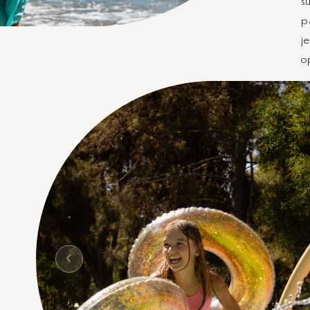
p
je
o