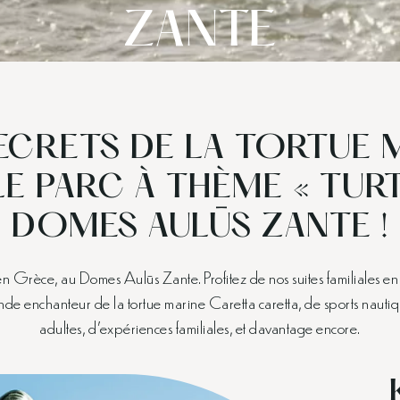
ZANTE
SECRETS DE LA TORTUE 
LE PARC À THÈME « TUR
DOMES AULŪS ZANTE !
 en Grèce, au Domes Aulūs Zante. Profitez de nos suites familiales e
onde enchanteur de la tortue marine Caretta caretta, de sports nauti
adultes, d’expériences familiales, et davantage encore.