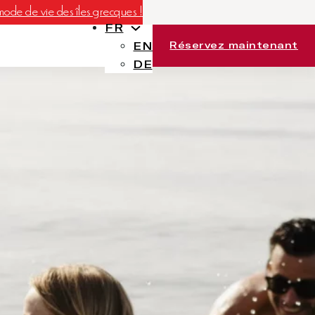
mode de vie des îles grecques !
FR
Réservez maintenant
EN
DE