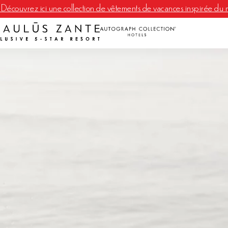
Découvrez ici une collection de vêtements de vacances inspirée du 