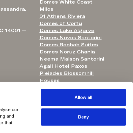
Domes White Coast
assandra.
Milos
91 Athens Riviera
Domes of Corfu
O 14001 —
Domes Lake Algarve
Domes Novos Santorini
Domes Baobab Suites
Domes Noruz Chania
Neema Maison Santorini
Agali Hotel Paxos
Pleiades Blossomhill
Houses
Helestia Pocket Hotel
Domes Aulūs Elounda
Allow all
Domes Aulūs Zante
Aulūs Lindos Rhodes
lyse our 
ng and 
Aulūs Chania
Deny
r that 