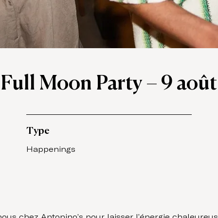
Full Moon Party – 9 août
Type
Happenings
ous chez Antonino’s pour laisser l’énergie chaleureus