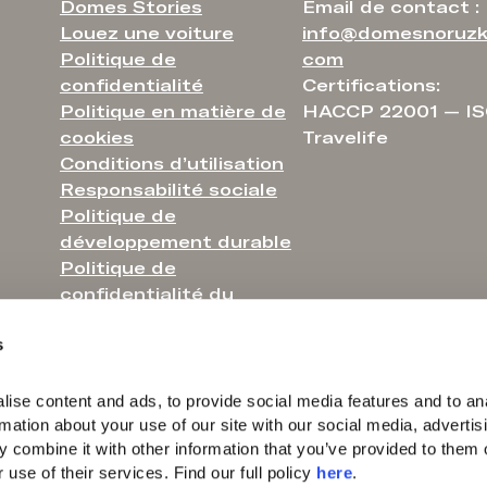
Domes Stories
Email de contact :
Louez une voiture
info@domesnoruzk
Politique de
com
confidentialité
Certifications:
Politique en matière de
HACCP 22001 — IS
cookies
Travelife
Conditions d’utilisation
Responsabilité sociale
Politique de
développement durable
Politique de
confidentialité du
propriétaire
s
Politique en matière
d’animaux
ise content and ads, to provide social media features and to ana
rmation about your use of our site with our social media, advertisi
 combine it with other information that you’ve provided to them o
use of their services. Find our full policy 
here
. 