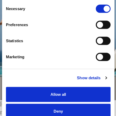
C
Necessary
o
n
s
Preferences
e
n
t
Statistics
S
e
Marketing
l
e
c
Show details
t
i
Valable jusqu'au: 15/11/2026
o
Allow all
n
Réservation anticipée 2027 : réservez dès
maintenant. Santorin, comme vous le
Deny