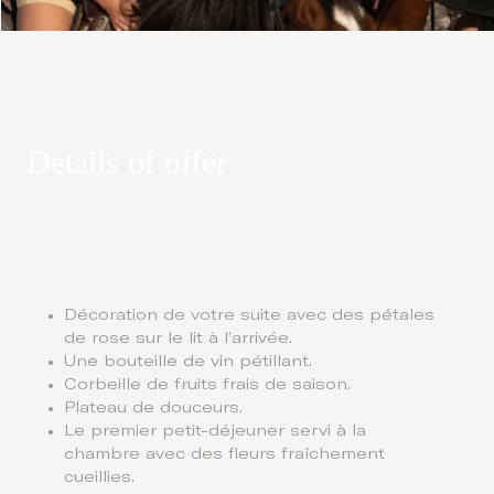
Details of offer
Décoration de votre suite avec des pétales
de rose sur le lit à l’arrivée.
Une bouteille de vin pétillant.
Corbeille de fruits frais de saison.
Plateau de douceurs.
Le premier petit-déjeuner servi à la
chambre avec des fleurs fraîchement
cueillies.