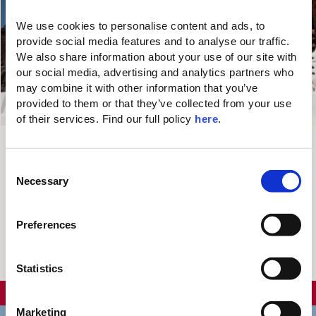
We use cookies to personalise content and ads, to 
provide social media features and to analyse our traffic. 
We also share information about your use of our site with 
our social media, advertising and analytics partners who 
may combine it with other information that you’ve 
provided to them or that they’ve collected from your use 
of their services. Find our full policy 
here
. 
C
Necessary
o
n
s
Valid Until
Preferences
GRATUITÉ
e
la fin de la saison
n
Vous pouvez aussi aimer...
t
Statistics
S
JUSQU'À 25 %
DE RÉDUCTION
e
Marketing