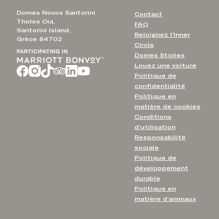
Domes Novos Santorini
Contact
Tholos Oia,
FAQ
Santorini Island,
Rejoignez l’Inner
Grèce 84702
Circle
Domes Stories
Louez une voiture
Politique de
confidentialité
Politique en
matière de cookies
Conditions
d’utilisation
Responsabilité
sociale
Politique de
développement
durable
Politique en
matière d’animaux