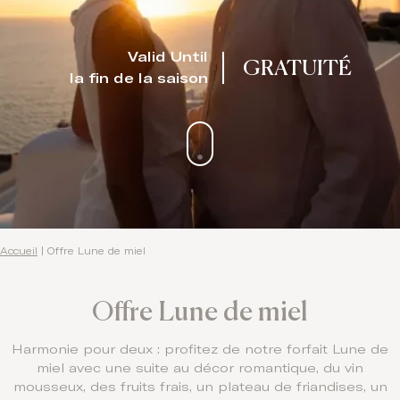
Valid Until
GRATUITÉ
la fin de la saison
Accueil
|
Offre Lune de miel
Offre Lune de miel
Harmonie pour deux : profitez de notre forfait Lune de
miel avec une suite au décor romantique, du vin
mousseux, des fruits frais, un plateau de friandises, un