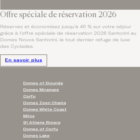
Offre spéciale de réservation 2026
Réservez et économisez jusqu’à 45 % sur votre séjour
grâce à l’offre spéciale de réservation 2026 Santorini au
Domes Novos Santorini, le tout dernier refuge de luxe
des Cyclades.
En savoir plus
Domes of Elounda
Domes Miramare
Corfu
Domes Zeen Chania
Domes White Coast
Milos
91 Athens Riviera
Domes of Corfu
Domes Lake