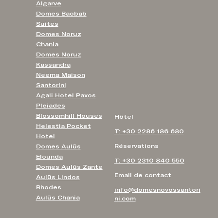
Algarve
Domes Baobab
Suites
Domes Noruz
Chania
Domes Noruz
Kassandra
Neema Maison
Santorini
Agali Hotel Paxos
Pleiades
Blossomhill Houses
Hôtel
Helestia Pocket
T: +30 2286 186 680
Hotel
Réservations
Domes Aulūs
Elounda
T: +30 2310 840 550
Domes Aulūs Zante
Email de contact
Aulūs Lindos
Rhodes
info@domesnovossantori
Aulūs Chania
ni.com