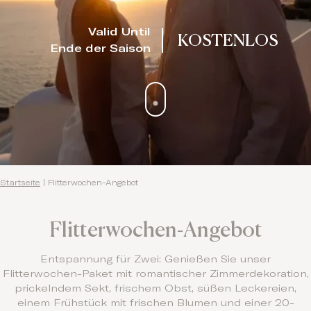
Valid Until
KOSTENLOS
Ende der Saison
Startseite
|
Flitterwochen-Angebot
Flitterwochen-Angebot
Entspannung für Zwei: Genießen Sie unser
Flitterwochen-Paket mit romantischer Zimmerdekoration,
prickelndem Sekt, frischem Obst, süßen Leckereien,
einem Frühstück mit frischen Blumen und einer 20-