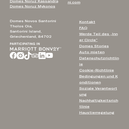
Domes Noruz Kassandra
ni.com
Domes Noruz Mykonos
Domes Novos Santorini
Kontakt
Tholos Oia,
FAQ
Santorini Island,
Werde Teil des „Inn
Griechenland, 84702
er Circle“
Domes Stories
Auto mieten
Datenschutzrichtlin
ie
Cookie-Richtlinie
Bedingungen und K
onditionen
Soziale Verantwort
ung
Nachhaltigkeitsrich
tlinie
Haustierregelung