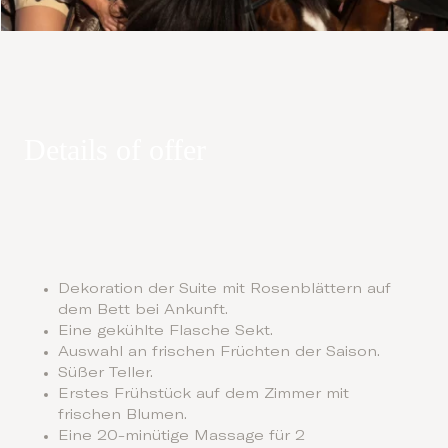
Details of offer
Dekoration der Suite mit Rosenblättern auf
dem Bett bei Ankunft.
Eine gekühlte Flasche Sekt.
Auswahl an frischen Früchten der Saison.
Süßer Teller.
Erstes Frühstück auf dem Zimmer mit
frischen Blumen.
Eine 20-minütige Massage für 2