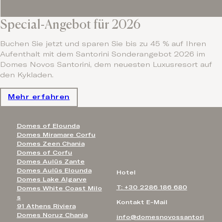
Special-Angebot für 2026
Buchen Sie jetzt und sparen Sie bis zu 45 % auf Ihren
Aufenthalt mit dem Santorini Sonderangebot 2026 im
Domes Novos Santorini, dem neuesten Luxusresort auf
den Kykladen.
Mehr erfahren
Domes of Elounda
Domes Miramare Corfu
Domes Zeen Chania
Domes of Corfu
Domes Aulūs Zante
Domes Aulūs Elounda
Hotel
Domes Lake Algarve
T: +30 2286 186 680
Domes White Coast Milo
s
Kontakt E-Mail
91 Athens Riviera
Domes Noruz Chania
info@domesnovossantori