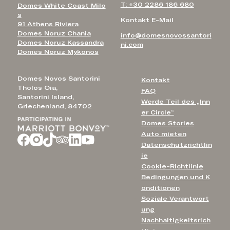
T: +30 2286 186 680
Domes White Coast Milo
s
Kontakt E-Mail
91 Athens Riviera
Domes Noruz Chania
info@domesnovossantori
Domes Noruz Kassandra
ni.com
Domes Noruz Mykonos
Domes Novos Santorini
Kontakt
Tholos Oia,
FAQ
Santorini Island,
Werde Teil des „Inn
Griechenland, 84702
er Circle“
Domes Stories
Auto mieten
Datenschutzrichtlin
ie
Cookie-Richtlinie
Bedingungen und K
onditionen
Soziale Verantwort
ung
Nachhaltigkeitsrich