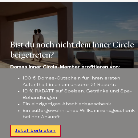
Bist du noch nicht dem Inner Circle
beigetreten?
Domes Inner Circle-Member profitieren von:
100 € Domes-Gutschein für Ihren ersten
Aufenthalt in einem unserer 21 Resorts
10 % RABATT auf Speisen, Getränke und Spa-
Behandlungen
Ein einzigartiges Abschiedsgeschenk
Ein außergewöhnliches Willkommensgeschenk
bei der Ankunft
Jetzt beitreten