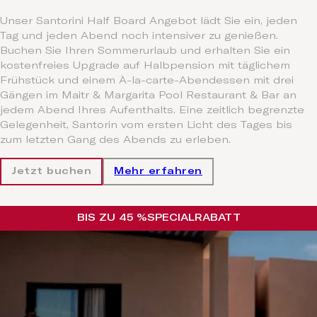
Unser Santorini Half Board Angebot lädt Sie ein, jeden
Tag und jeden Abend noch intensiver zu genießen.
Buchen Sie Ihren Sommerurlaub und erhalten Sie ein
kostenfreies Upgrade auf Halbpension mit täglichem
Frühstück und einem À-la-carte-Abendessen mit drei
Gängen im Maitr & Margarita Pool Restaurant & Bar an
jedem Abend Ihres Aufenthalts. Eine zeitlich begrenzte
Gelegenheit, Santorin vom ersten Licht des Tages bis
zum letzten Gang des Abends zu erleben.
Jetzt buchen
Mehr erfahren
BIS ZU 45 %
SPECIAL
RABATT