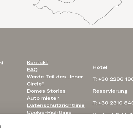
Kontakt
ni
Hotel
FAQ
Werde Teil des „Inner
T: +30 2286 18
Circle“
Domes Stories
Reservierung
Auto mieten
T: +30 2310 84
Datenschutzrichtlinie
Cookie-Richtlinie
Kontakt E-Mail
Bedingungen und
s
Konditionen
info@domesnov