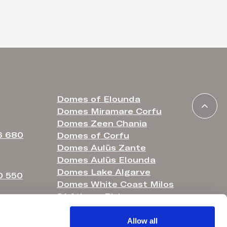
Domes of Elounda
Domes Miramare Corfu
Domes Zeen Chania
6 680
Domes of Corfu
Domes Aulūs Zante
Domes Aulūs Elounda
Domes Lake Algarve
0 550
Domes White Coast Milos
91 Athens Riviera
Domes Noruz Chania
ossantorini.
Allow all
Domes Noruz Kassandra