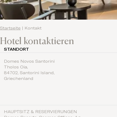
Startseite
|
Kontakt
Hotel kontaktieren
STANDORT
Domes Novos Santorini
Tholos Oia
,
84702,
Santorini Island,
Griechenland
HAUPTSITZ & RESERVIERUNGEN