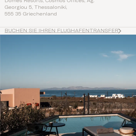
Domes Resorts, Cosmos Offices, Ag.
Georgiou 5, Thessaloniki,
555 35 Griechenland
BUCHEN SIE IHREN FLUGHAFENTRANSFER