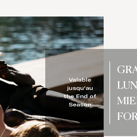
GRA
Valable
LUN
jusqu'au
the End of
MIE
Season
FOR