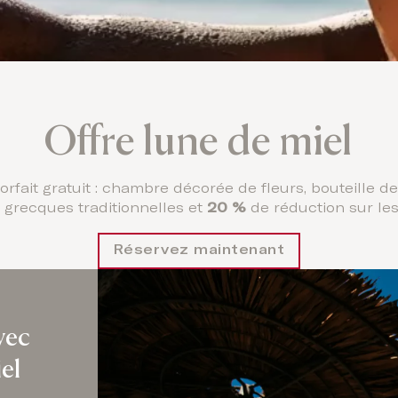
Offre lune de miel
fait gratuit : chambre décorée de fleurs, bouteille de vi
 grecques traditionnelles et
20 %
de réduction sur les
Réservez maintenant
vec
el