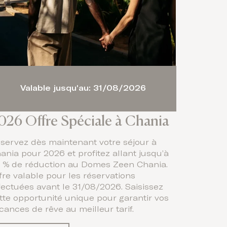
Valable jusqu'au: 31/08/2026
026 Offre Spéciale à Chania
servez dès maintenant votre séjour à
ania pour 2026 et profitez allant jusqu’à
 % de réduction au Domes Zeen Chania.
fre valable pour les réservations
fectuées avant le 31/08/2026. Saisissez
tte opportunité unique pour garantir vos
cances de rêve au meilleur tarif.