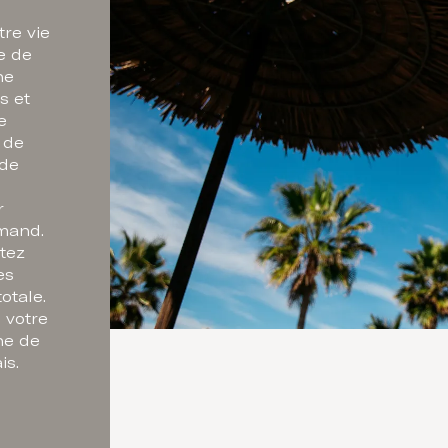
re vie
e de
ne
s et
e
 de
 de
r
rmand.
itez
es
otale.
 votre
ne de
is.