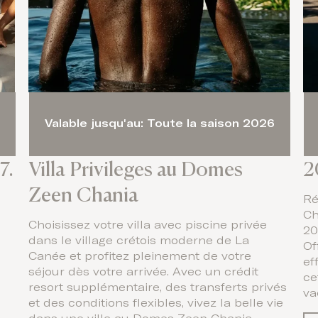
Valable jusqu'au: Toute la saison 2026
7.
Villa Privileges au Domes
2
Zeen Chania
Ré
Ch
Choisissez votre villa avec piscine privée
20
dans le village crétois moderne de La
Of
Canée et profitez pleinement de votre
ef
séjour dès votre arrivée. Avec un crédit
ce
resort supplémentaire, des transferts privés
va
et des conditions flexibles, vivez la belle vie