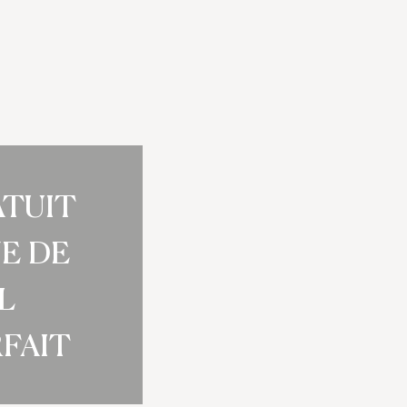
TUIT
E DE
L
FAIT