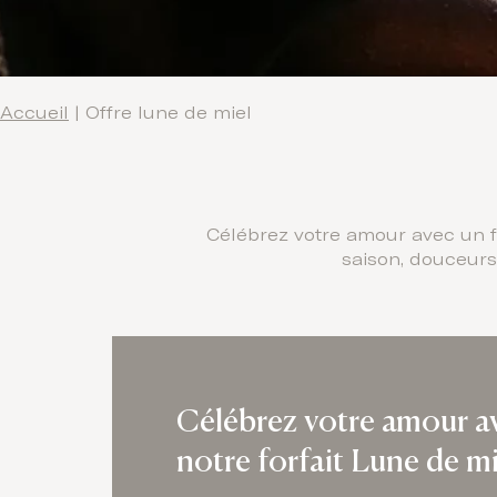
Accueil
|
Offre lune de miel
Célébrez votre amour avec un for
saison, douceurs
Célébrez votre amour a
notre forfait Lune de mi