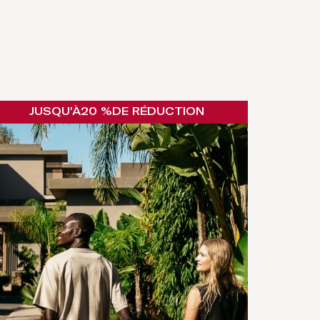
JUSQU'À
20 %
DE RÉDUCTION