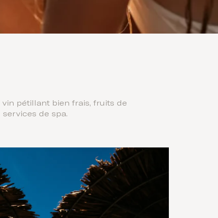
n pétillant bien frais, fruits de
 services de spa.