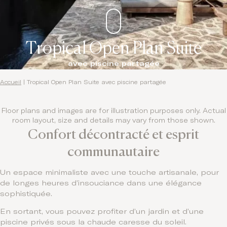
Tropical Open Plan Suite
avec piscine partagée
Accueil
|
Tropical Open Plan Suite avec piscine partagée
Floor plans and images are for illustration purposes only. Actual
room layout, size and details may vary from those shown.
Confort décontracté et esprit
communautaire
Un espace minimaliste avec une touche artisanale, pour
de longes heures d’insouciance dans une élégance
sophistiquée.
En sortant, vous pouvez profiter d’un jardin et d’une
piscine privés sous la chaude caresse du soleil.