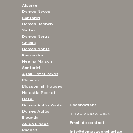
Algarve
Domes Novos
Santorini
Domes Baobab
Suites
Domes Noruz
Chania
Domes Noruz
Kassandra
Neema Maison
Santorini
Agali Hotel Paxos
Pleiades
Blossomhill Houses
Helestia Pocket
Hotel
Réservations
Domes Aulūs Zante
Domes Aulūs
T: +30 2310 810624
Elounda
Email de contact
Aulūs Lindos
Rhodes
info@domeszeenchania.c