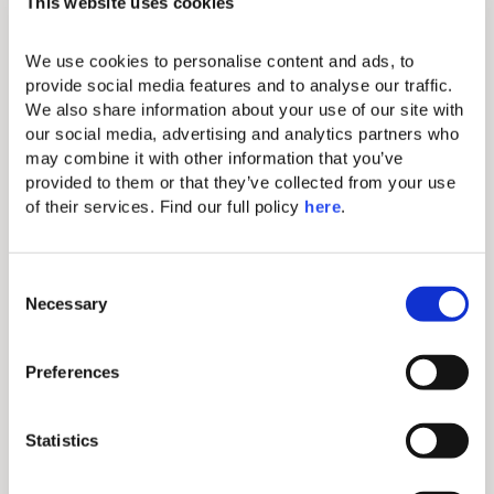
This website uses cookies
Télévision à écran plat de 43''
We use cookies to personalise content and ads, to 
Lits king size confortables et linge de
provide social media features and to analyse our traffic. 
lit raffiné
We also share information about your use of our site with 
our social media, advertising and analytics partners who 
Climatisation individuelle
may combine it with other information that you’ve 
Sèche-cheveux
provided to them or that they’ve collected from your use 
of their services. Find our full policy 
here
. 
Coffre électronique (pour tablettes
et petits ordinateurs portables)
Lignes directes (en supplément)
C
Necessary
o
Mini bar (en supplément)
n
Machine à café Nespresso et
s
Preferences
nécessaire à thé
e
n
Salle de bain avec douche à
t
Statistics
l'italienne
S
Peignoirs et pantoufles
e