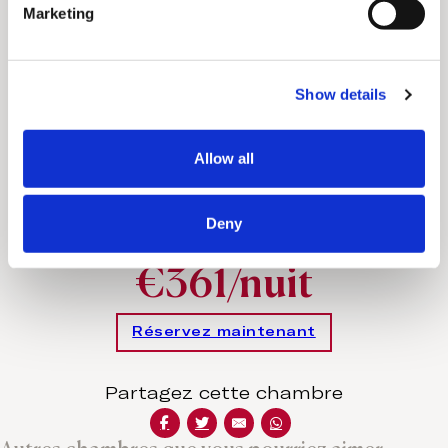
Marketing
l
Parking gratuit
e
c
Show details
t
Aménagements spéciaux
i
o
Allow all
Sur demande
n
Tarifs à partir de
Deny
€361/nuit
Réservez maintenant
Partagez cette chambre