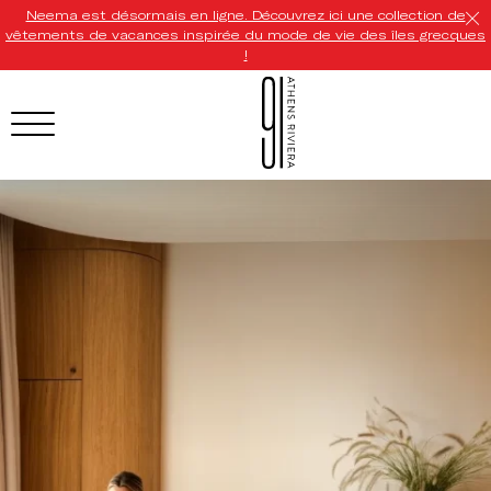
Neema est désormais en ligne. Découvrez ici une collection de
vêtements de vacances inspirée du mode de vie des îles grecques
!
HOTEL MENU
Domes Homepage
Our Resorts
Our Destinations
Our Brands
Signature Concepts