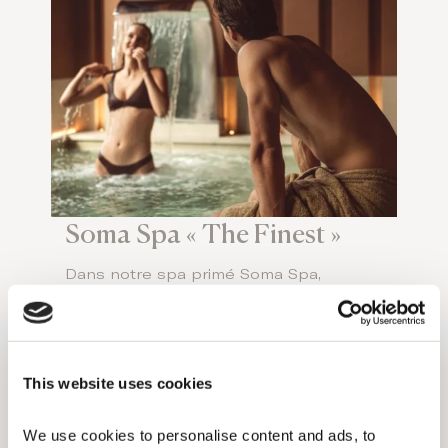
Soma Spa « The Finest »
Dans notre spa primé Soma Spa,
boostez votre bien-être grâce à nos
soins sur mesure conçus pour
revitaliser et vous faire briller. Essayez
le soin visage Fire & Ice Hollywood
Facial que les célébrités adorent pour
This website uses cookies
son éclat instantané, parfait avant une
soirée au Barbarossa. Vous pouvez
We use cookies to personalise content and ads, to 
également vous laisser tenter par un