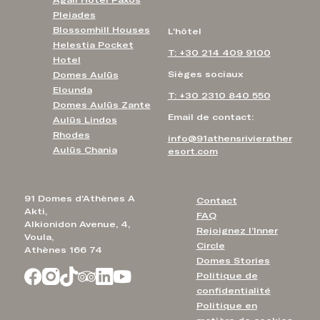
Agali Hotel Paxos
Pleiades
Blossomhill Houses
L'hôtel
Helestia Pocket
T: +30 214 409 9100
Hotel
Sièges sociaux
Domes Aulūs
Elounda
T: +30 2310 840 550
Domes Aulūs Zante
Email de contact:
Aulūs Lindos
Rhodes
info@91athensrivierather
Aulūs Chania
esort.com
91 Domes d'Athènes A
Contact
Akti,
FAQ
Alkionidon Avenue, 4,
Rejoignez l’Inner
Voula,
Circle
Athènes 166 74
Domes Stories
Politique de
confidentialité
Politique en