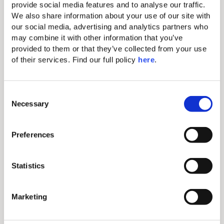
provide social media features and to analyse our traffic. 
forfait spa saisonnier, qui comprennent
We also share information about your use of our site with 
une large gamme de soins allant des
our social media, advertising and analytics partners who 
rituels de renouvellement festifs aux
may combine it with other information that you’ve 
thérapies sur le thème des vacances.
provided to them or that they’ve collected from your use 
C’est le nec plus ultra en matière de
of their services. Find our full policy 
here
. 
soins personnalisés.
Réserver des soins au Soma
C
Spa
Necessary
o
n
Voir le menu du Soma Spa
s
Preferences
e
n
t
Statistics
S
e
Marketing
l
e